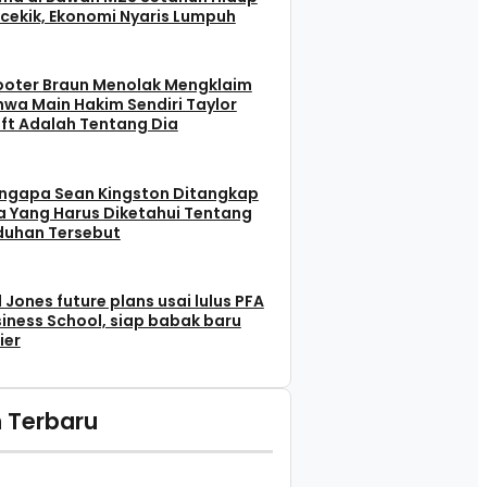
cekik, Ekonomi Nyaris Lumpuh
ooter Braun Menolak Mengklaim
wa Main Hakim Sendiri Taylor
ft Adalah Tentang Dia
ngapa Sean Kingston Ditangkap
 Yang Harus Diketahui Tentang
duhan Tersebut
l Jones future plans usai lulus PFA
iness School, siap babak baru
ier
 Terbaru