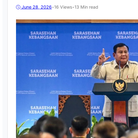
June 28, 2026
•
16
Views
•
13 Min read