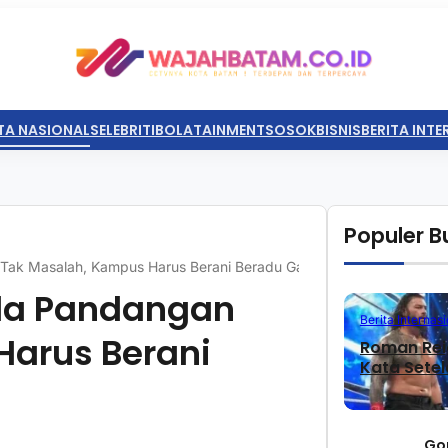
TA NASIONAL
SELEBRITI
BOLATAINMENT
SOSOK
BISNIS
BERITA INT
Populer Bu
Tak Masalah, Kampus Harus Berani Beradu Gagasan
eda Pandangan
Berita Internasi
Harus Berani
Roman Rei
Kata Sete
Go