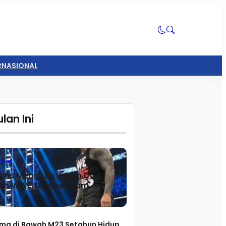
ERNASIONAL
lan Ini
onal
gns Mengirim Pesan Dua
lah WWE SummerSlam
ma di Bawah M23 Setahun Hidup