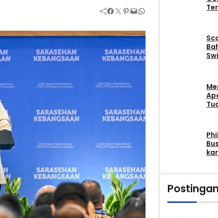
Ter
Facebook
Twitter
Pinterest
Mail
WhatsApp
Sc
Bah
Swi
Me
Apa
Tu
Phi
Bus
kar
Postingan