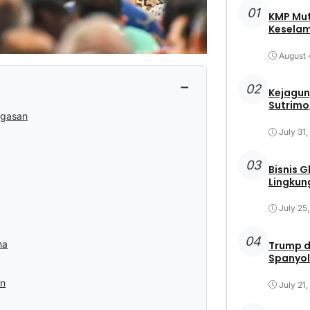
01
KMP Mut
Keselam
August 
−
02
Kejagun
Sutrimo,
agasan
July 31
03
Bisnis 
Lingkun
July 25
04
ma
Trump d
Spanyol
an
July 21