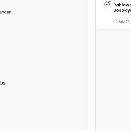
05
Pahlawa
Sosok y
tangan
July 17,
ius