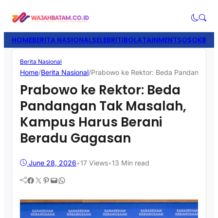
HOME
BERITA NASIONAL
SELEBRITI
BOLATAINMENT
SOSOK
BISN
Berita Nasional
Home
/
Berita Nasional
/
Prabowo ke Rektor: Beda Pandangan T
Prabowo ke Rektor: Beda
Pandangan Tak Masalah,
Kampus Harus Berani
Beradu Gagasan
June 28, 2026
•
17
Views
•
13 Min read
Facebook
Twitter
Pinterest
Mail
WhatsApp