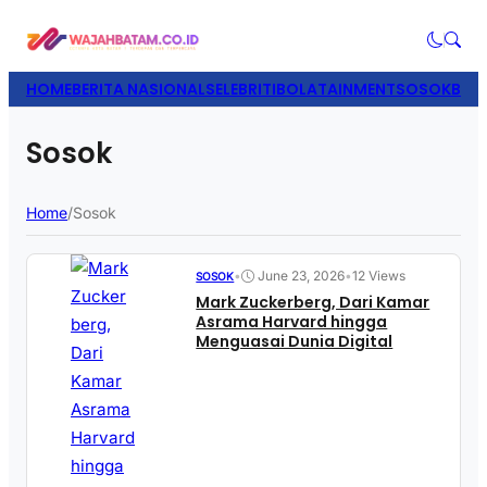
HOME
BERITA NASIONAL
SELEBRITI
BOLATAINMENT
SOSOK
BISN
Sosok
Home
/
Sosok
•
June 23, 2026
•
12 Views
SOSOK
Mark Zuckerberg, Dari Kamar
Asrama Harvard hingga
Menguasai Dunia Digital