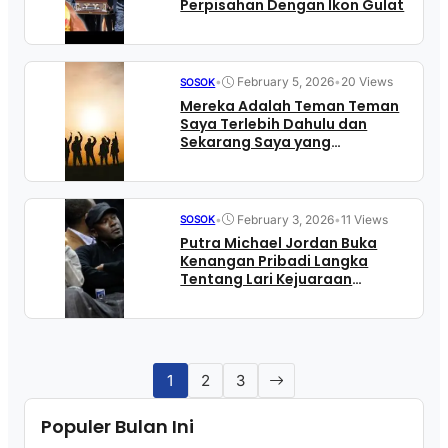
Perpisahan Dengan Ikon Gulat
•
February 5, 2026
•
20 Views
SOSOK
Mereka Adalah Teman Teman
Saya Terlebih Dahulu dan
Sekarang Saya yang
Tertinggal
•
February 3, 2026
•
11 Views
SOSOK
Putra Michael Jordan Buka
Kenangan Pribadi Langka
Tentang Lari Kejuaraan
Legendaris Sang Ayah
1
2
3
Populer Bulan Ini