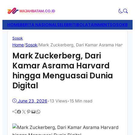
HOME
BERITA NASIONAL
SELEBRITI
BOLATAINMENT
SOSOK
BISN
Sosok
Home
/
Sosok
/
Mark Zuckerberg, Dari Kamar Asrama Harvard hi
Mark Zuckerberg, Dari
Kamar Asrama Harvard
hingga Menguasai Dunia
Digital
June 23, 2026
•
13
Views
•
15 Min read
Facebook
Twitter
Pinterest
Mail
WhatsApp