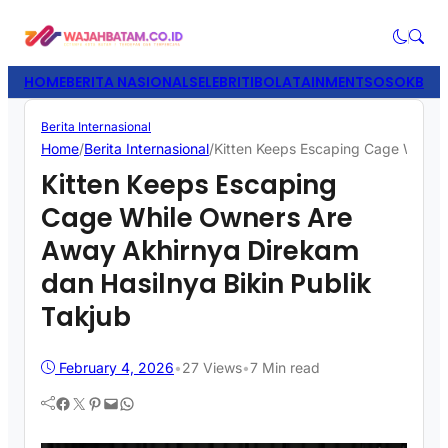
HOME
BERITA NASIONAL
SELEBRITI
BOLATAINMENT
SOSOK
BISN
Berita Internasional
Home
/
Berita Internasional
/
Kitten Keeps Escaping Cage While 
Kitten Keeps Escaping
Cage While Owners Are
Away Akhirnya Direkam
dan Hasilnya Bikin Publik
Takjub
February 4, 2026
•
27
Views
•
7 Min read
Facebook
Twitter
Pinterest
Mail
WhatsApp