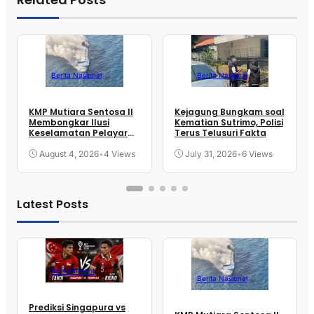
Berita Nasional
Berita Nasional
KMP Mutiara Sentosa II
Kejagung Bungkam soal
Membongkar Ilusi
Kematian Sutrimo, Polisi
Keselamatan Pelayaran
Terus Telusuri Fakta
Kita
August 4, 2026
•
4 Views
July 31, 2026
•
6 Views
Latest Posts
Bolatainment
Berita Nasional
Prediksi Singapura vs