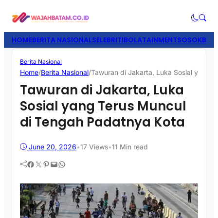
HOME
BERITA NASIONAL
SELEBRITI
BOLATAINMENT
SOSOK
BISN
Berita Nasional
Home
/
Berita Nasional
/
Tawuran di Jakarta, Luka Sosial yang 
Tawuran di Jakarta, Luka
Sosial yang Terus Muncul
di Tengah Padatnya Kota
June 20, 2026
•
17
Views
•
11 Min read
Facebook
Twitter
Pinterest
Mail
WhatsApp