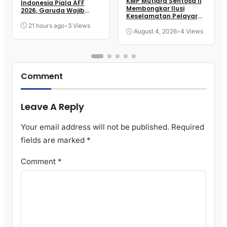
KMP Mutiara Sentosa II
Indonesia Piala AFF
Membongkar Ilusi
2026, Garuda Wajib
Keselamatan Pelayaran
Menang
Kita
21 hours ago
•
3 Views
August 4, 2026
•
4 Views
Comment
Leave A Reply
Your email address will not be published.
Required
fields are marked
*
Comment
*