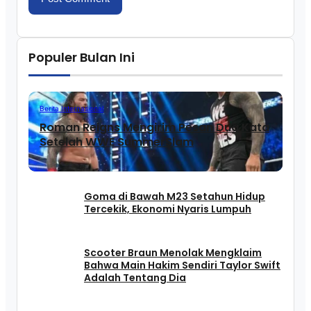
Populer Bulan Ini
Berita Internasional
Roman Reigns Mengirim Pesan Dua Kata
Setelah WWE SummerSlam
Goma di Bawah M23 Setahun Hidup
Tercekik, Ekonomi Nyaris Lumpuh
Scooter Braun Menolak Mengklaim
Bahwa Main Hakim Sendiri Taylor Swift
Adalah Tentang Dia