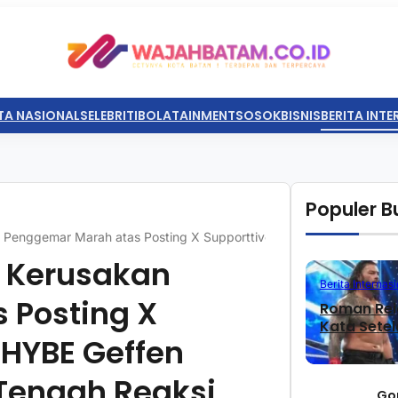
TA NASIONAL
SELEBRITI
BOLATAINMENT
SOSOK
BISNIS
BERITA INT
Populer Bu
 Penggemar Marah atas Posting X Supporttive Katseye di HYBE Geffen 
l Kerusakan
Berita Internasi
 Posting X
Roman Rei
Kata Sete
 HYBE Geffen
i Tengah Reaksi
Go