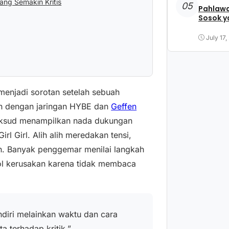
ng Semakin Kritis
05
Pahlawa
Sosok y
July 17,
menjadi sorotan setelah sebuah
an dengan jaringan HYBE dan
Geffen
ksud menampilkan nada dukungan
l Girl. Alih alih meredakan tensi,
n. Banyak penggemar menilai langkah
rol kerusakan karena tidak membaca
diri melainkan waktu dan cara
 terhadap kritik.”