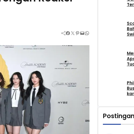
Ter
Sc
Bah
Facebook
Twitter
Pinterest
Mail
WhatsApp
Swi
Me
Apa
Tu
Phi
Bus
kar
Postingan