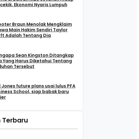
cekik, Ekonomi Nyaris Lumpuh
ooter Braun Menolak Mengklaim
wa Main Hakim Sendiri Taylor
ft Adalah Tentang Dia
ngapa Sean Kingston Ditangkap
 Yang Harus Diketahui Tentang
duhan Tersebut
l Jones future plans usai lulus PFA
iness School, siap babak baru
ier
 Terbaru