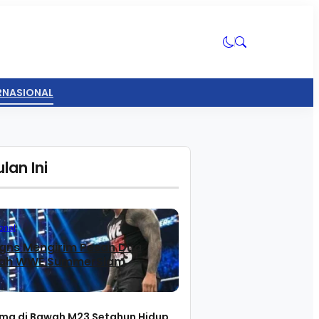
ERNASIONAL
lan Ini
Records Girl Girl Girl di Tengah Reaksi Balik
onal
gns Mengirim Pesan Dua
lah WWE SummerSlam
ma di Bawah M23 Setahun Hidup