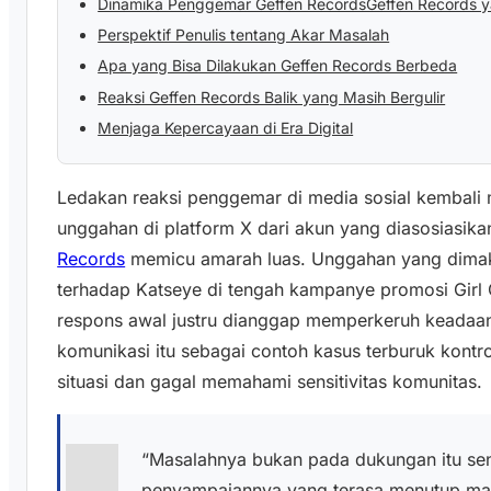
Dinamika Penggemar Geffen RecordsGeffen Records ya
Perspektif Penulis tentang Akar Masalah
Apa yang Bisa Dilakukan Geffen Records Berbeda
Reaksi Geffen Records Balik yang Masih Bergulir
Menjaga Kepercayaan di Era Digital
Ledakan reaksi penggemar di media sosial kembali 
unggahan di platform X dari akun yang diasosiasik
Records
memicu amarah luas. Unggahan yang dima
terhadap Katseye di tengah kampanye promosi Girl Gir
respons awal justru dianggap memperkeruh keadaa
komunikasi itu sebagai contoh kasus terburuk kont
situasi dan gagal memahami sensitivitas komunitas.
“Masalahnya bukan pada dukungan itu sen
penyampaiannya yang terasa menutup mata