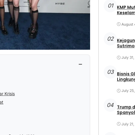
01
KMP Mut
Keselam
August 
02
Kejagun
Sutrimo,
July 31
−
03
Bisnis 
Lingkun
July 25
 Krisis
at
04
Trump d
Spanyol
July 21