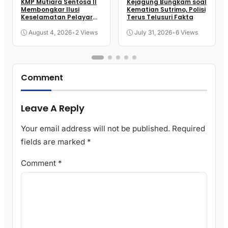
KMP Mutiara Sentosa II
Kejagung Bungkam soal
Membongkar Ilusi
Kematian Sutrimo, Polisi
Keselamatan Pelayaran
Terus Telusuri Fakta
Kita
August 4, 2026
•
2 Views
July 31, 2026
•
6 Views
Comment
Leave A Reply
Your email address will not be published.
Required
fields are marked
*
Comment
*