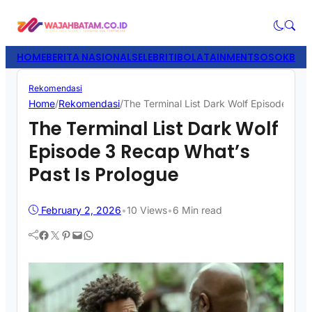
HOME
BERITA NASIONAL
SELEBRITI
BOLATAINMENT
SOSOK
BISN
Rekomendasi
Home
/
Rekomendasi
/
The Terminal List Dark Wolf Episode 3 Re
The Terminal List Dark Wolf
Episode 3 Recap What’s
Past Is Prologue
February 2, 2026
•
10
Views
•
6 Min read
Facebook
Twitter
Pinterest
Mail
WhatsApp