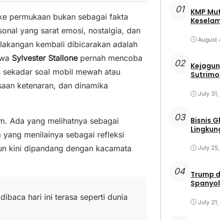
01
KMP Mut
 ke permukaan bukan sebagai fakta
Keselam
onal yang sarat emosi, nostalgia, dan
August 
elakangan kembali dibicarakan adalah
hwa
Sylvester Stallone
pernah mencoba
02
Kejagun
an sekadar soal mobil mewah atau
Sutrimo,
saan ketenaran, dan dinamika
July 31
03
Bisnis 
m. Ada yang melihatnya sebagai
Lingkun
 yang menilainya sebagai refleksi
un kini dipandang dengan kacamata
July 25
04
Trump d
Spanyol
ibaca hari ini terasa seperti dunia
July 21