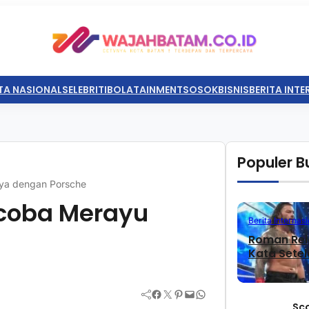
TA NASIONAL
SELEBRITI
BOLATAINMENT
SOSOK
BISNIS
BERITA INT
Populer Bu
aya dengan Porsche
ncoba Merayu
Berita Internasi
Roman Rei
Kata Sete
Facebook
Twitter
Pinterest
Mail
WhatsApp
Sc