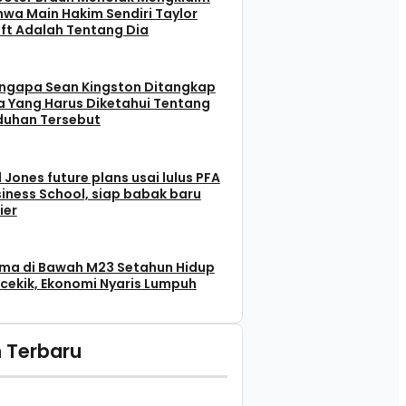
wa Main Hakim Sendiri Taylor
ft Adalah Tentang Dia
ngapa Sean Kingston Ditangkap
 Yang Harus Diketahui Tentang
duhan Tersebut
l Jones future plans usai lulus PFA
iness School, siap babak baru
ier
ma di Bawah M23 Setahun Hidup
cekik, Ekonomi Nyaris Lumpuh
 Terbaru