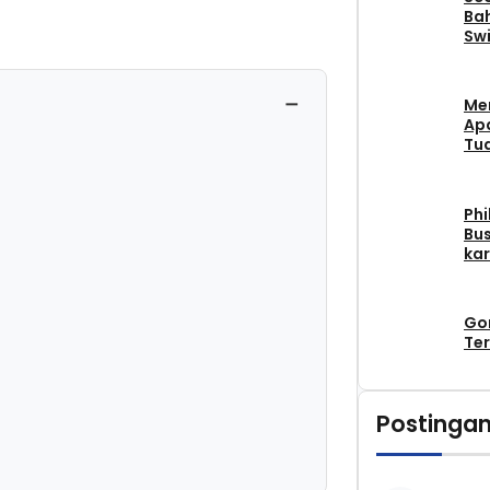
Bah
Swi
−
Me
Apa
Tu
Phi
Bus
kar
Go
Ter
Postingan