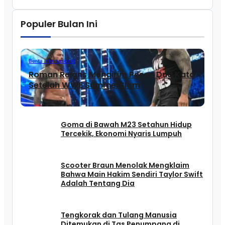
Populer Bulan Ini
Berita Internasional
Roman Reigns Mengirim Pesan Dua Kata
Setelah WWE SummerSlam
Goma di Bawah M23 Setahun Hidup
Tercekik, Ekonomi Nyaris Lumpuh
Scooter Braun Menolak Mengklaim
Bahwa Main Hakim Sendiri Taylor Swift
Adalah Tentang Dia
Tengkorak dan Tulang Manusia
Ditemukan di Tas Penumpang di