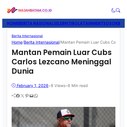
HOME
BERITA NASIONAL
SELEBRITI
BOLATAINMENT
SOSOK
BISN
Berita Internasional
Home
/
Berita Internasional
/
Mantan Pemain Luar Cubs Carlos L
Mantan Pemain Luar Cubs
Carlos Lezcano Meninggal
Dunia
February 1, 2026
•
8
Views
•
6 Min read
Facebook
Twitter
Pinterest
Mail
WhatsApp