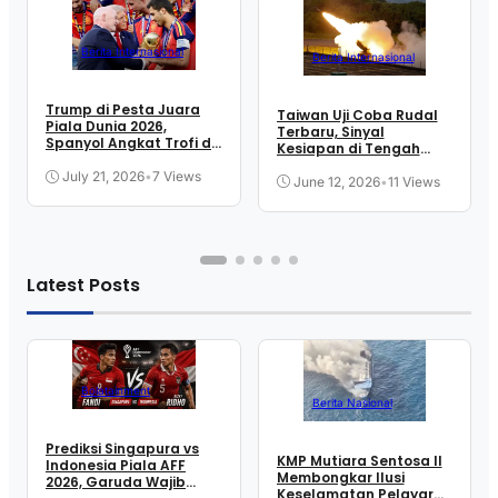
Berita Internasional
Berita Internasional
Trump di Pesta Juara
Taiwan Uji Coba Rudal
Piala Dunia 2026,
Terbaru, Sinyal
Spanyol Angkat Trofi di
Kesiapan di Tengah
New Jersey
Ketegangan Selat
July 21, 2026
•
7 Views
June 12, 2026
•
11 Views
Latest Posts
Bolatainment
Berita Nasional
Prediksi Singapura vs
KMP Mutiara Sentosa II
Indonesia Piala AFF
Membongkar Ilusi
2026, Garuda Wajib
Keselamatan Pelayaran