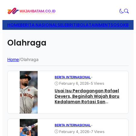
HOME
BERITA NASIONAL
SELEBRITI
BOLATAINMENT
SOSOK
BISN
Olahraga
Home
/
Olahraga
•
BERITA INTERNASIONAL
February 6, 2026
•
5 Views
Usai Isu Perdagangan Rafael
Devers, Beginilah Wajah Baru
Kedalaman Rotasi San
Francisco Giants
•
BERITA INTERNASIONAL
February 4, 2026
•
7 Views