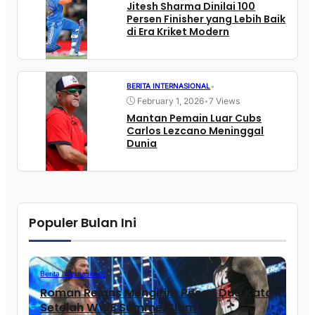
Jitesh Sharma Dinilai 100
Persen Finisher yang Lebih Baik
di Era Kriket Modern
•
BERITA INTERNASIONAL
February 1, 2026
•
7 Views
Mantan Pemain Luar Cubs
Carlos Lezcano Meninggal
Dunia
Populer Bulan Ini
Berita Internasional
Roman Reigns Mengirim Pesan Dua Kata
Setelah WWE SummerSlam