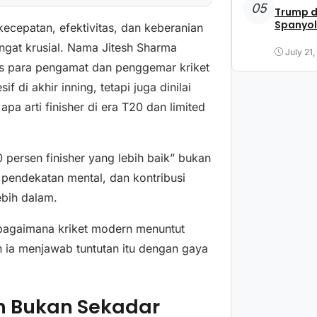
05
Trump d
Spanyol
ecepatan, efektivitas, dan keberanian
angat krusial. Nama Jitesh Sharma
July 21
s para pengamat dan penggemar kriket
 di akhir inning, tetapi juga dinilai
a arti finisher di era T20 dan limited
0 persen finisher yang lebih baik” bukan
 pendekatan mental, dan kontribusi
ebih dalam.
bagaimana kriket modern menuntut
 ia menjawab tuntutan itu dengan gaya
rn Bukan Sekadar