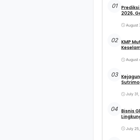
01
Prediksi
2026, G
August 
02
KMP Mut
Keselam
August 
03
Kejagun
Sutrimo,
July 31
04
Bisnis 
Lingkun
July 25