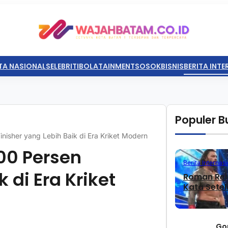
TA NASIONAL
SELEBRITI
BOLATAINMENT
SOSOK
BISNIS
BERITA INT
Populer Bu
Finisher yang Lebih Baik di Era Kriket Modern
100 Persen
Berita Internasi
 di Era Kriket
Roman Rei
Kata Sete
Go