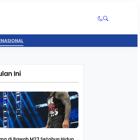
ERNASIONAL
lan Ini
onal
gns Mengirim Pesan Dua
lah WWE SummerSlam
ma di Bawah M23 Setahun Hidup