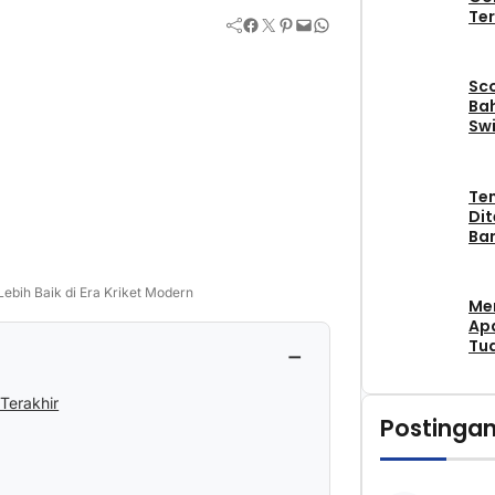
Ter
Facebook
Twitter
Pinterest
Mail
WhatsApp
Sc
Bah
Swi
Te
Di
Ban
Lebih Baik di Era Kriket Modern
Me
Apa
Tu
−
Terakhir
Postingan