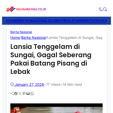
HOME
BERITA NASIONAL
SELEBRITI
BOLATAINMENT
SOSOK
BISN
Berita Nasional
Home
/
Berita Nasional
/
Lansia Tenggelam di Sungai, Gagal Seb
Lansia Tenggelam di
Sungai, Gagal Seberang
Pakai Batang Pisang di
Lebak
January 27, 2026
•
17
Views
•
14 Min read
Facebook
Twitter
Pinterest
Mail
WhatsApp