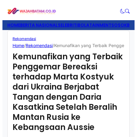
HOME
BERITA NASIONAL
SELEBRITI
BOLATAINMENT
SOSOK
BISN
Rekomendasi
Home
/
Rekomendasi
/
Kemunafikan yang Terbaik Penggemar Ber
Kemunafikan yang Terbaik
Penggemar Bereaksi
terhadap Marta Kostyuk
dari Ukraina Berjabat
Tangan dengan Daria
Kasatkina Setelah Beralih
Mantan Rusia ke
Kebangsaan Aussie