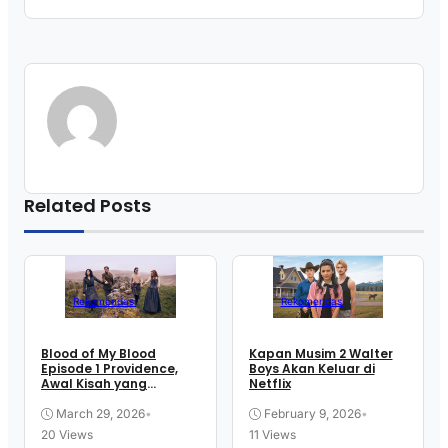
Related Posts
Rekomendasi
Rekomendasi
Blood of My Blood
Kapan Musim 2 Walter
Episode 1 Providence,
Boys Akan Keluar di
Awal Kisah yang
Netflix
Langsung Membakar
Rasa Penasaran
March 29, 2026
•
February 9, 2026
•
20 Views
11 Views