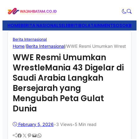
HOME
BERITA NASIONAL
SELEBRITI
BOLATAINMENT
SOSOK
BISN
Berita Internasional
Home
/
Berita Internasional
/
WWE Resmi Umumkan WrestleMania 4
WWE Resmi Umumkan
WrestleMania 43 Digelar di
Saudi Arabia Langkah
Bersejarah yang
Mengubah Peta Gulat
Dunia
February 5, 2026
•
3
Views
•
5 Min read
Facebook
Twitter
Pinterest
Mail
WhatsApp