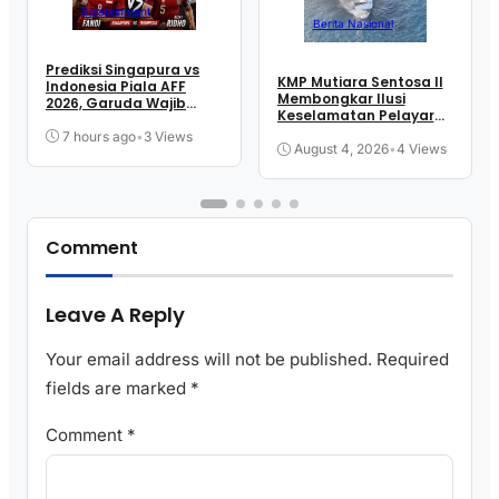
Bolatainment
Berita Nasional
Prediksi Singapura vs
KMP Mutiara Sentosa II
Indonesia Piala AFF
Membongkar Ilusi
2026, Garuda Wajib
Keselamatan Pelayaran
Menang
Kita
7 hours ago
•
3 Views
August 4, 2026
•
4 Views
Comment
Leave A Reply
Your email address will not be published.
Required
fields are marked
*
Comment
*