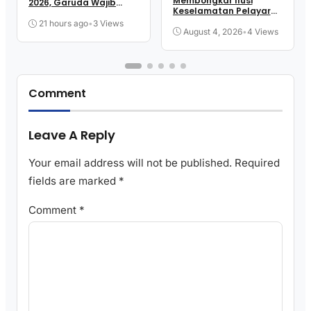
Membongkar Ilusi
2026, Garuda Wajib
Keselamatan Pelayaran
Menang
Kita
21 hours ago
•
3 Views
August 4, 2026
•
4 Views
Comment
Leave A Reply
Your email address will not be published.
Required
fields are marked
*
Comment
*