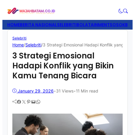
HOME
BERITA NASIONAL
SELEBRITI
BOLATAINMENT
SOSOK
BISN
Selebriti
Home
/
Selebriti
/
3 Strategi Emosional Hadapi Konflik yang Bik
3 Strategi Emosional
Hadapi Konflik yang Bikin
Kamu Tenang Bicara
January 29, 2026
•
31
Views
•
11 Min read
Facebook
Twitter
Pinterest
Mail
WhatsApp