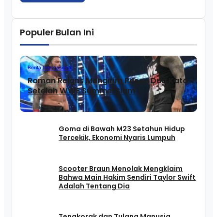
Populer Bulan Ini
Berita Internasional
Roman Reigns Mengirim Pesan Dua Kata
Setelah WWE SummerSlam
Goma di Bawah M23 Setahun Hidup
Tercekik, Ekonomi Nyaris Lumpuh
Scooter Braun Menolak Mengklaim
Bahwa Main Hakim Sendiri Taylor Swift
Adalah Tentang Dia
Tengkorak dan Tulang Manusia