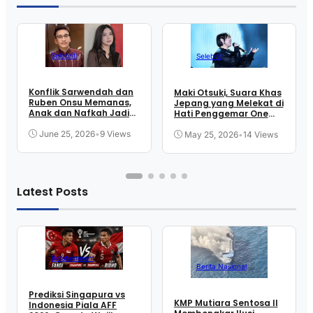
Selebriti
Selebriti
Konflik Sarwendah dan
Maki Otsuki, Suara Khas
Ruben Onsu Memanas,
Jepang yang Melekat di
Anak dan Nafkah Jadi
Hati Penggemar One
Sorotan
Piece
June 25, 2026
•
9 Views
May 25, 2026
•
14 Views
Latest Posts
Bolatainment
Berita Nasional
Prediksi Singapura vs
KMP Mutiara Sentosa II
Indonesia Piala AFF