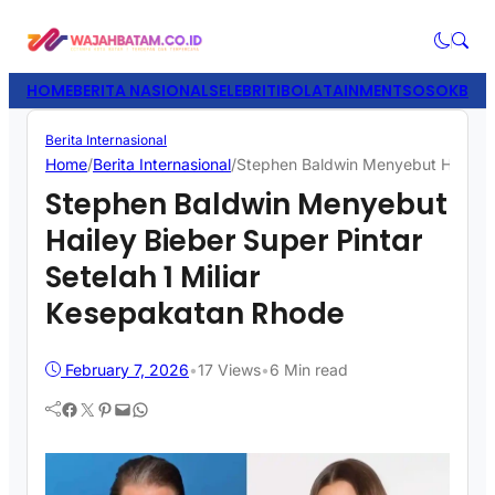
HOME
BERITA NASIONAL
SELEBRITI
BOLATAINMENT
SOSOK
BISN
Berita Internasional
Home
/
Berita Internasional
/
Stephen Baldwin Menyebut Hailey B
Stephen Baldwin Menyebut
Hailey Bieber Super Pintar
Setelah 1 Miliar
Kesepakatan Rhode
February 7, 2026
•
17
Views
•
6 Min read
Facebook
Twitter
Pinterest
Mail
WhatsApp