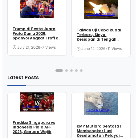
Berita Internasional
Berita Internasional
Trump di Pesta Juara
Taiwan Uji Coba Rudal
Piala Dunia 2026,
Terbaru, Sinyal
Spanyol Angkat Trofi di
Kesiapan di Tengah
New Jersey
Ketegangan Selat
July 21, 2026
•
7 Views
June 12, 2026
•
11 Views
Latest Posts
Bolatainment
Berita Nasional
Prediksi Singapura vs
KMP Mutiara Sentosa II
Indonesia Piala AFF
Membongkar Ilusi
2026, Garuda Wajib
Keselamatan Pelayaran
Menang