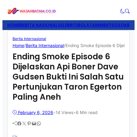
HOME
BERITA NASIONAL
SELEBRITI
BOLATAINMENT
SOSOK
BISN
Berita Internasional
Home
/
Berita Internasional
/
Ending Smoke Episode 6 Dijelaskan 
Ending Smoke Episode 6
Dijelaskan Api Boner Dave
Gudsen Bukti Ini Salah Satu
Pertunjukan Taron Egerton
Paling Aneh
February 6, 2026
•
14
Views
•
6 Min read
Facebook
Twitter
Pinterest
Mail
WhatsApp