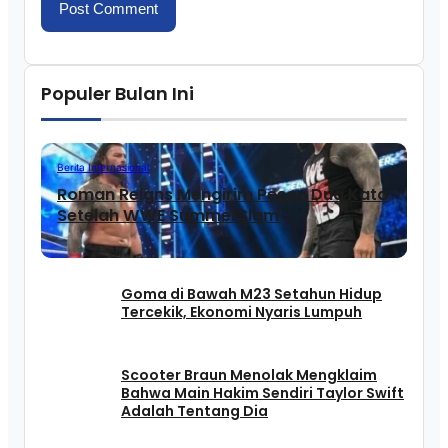
Populer Bulan Ini
Berita Internasional
Roman Reigns Mengirim Pesan Dua Kata
Setelah WWE SummerSlam
Goma di Bawah M23 Setahun Hidup
Tercekik, Ekonomi Nyaris Lumpuh
Scooter Braun Menolak Mengklaim
Bahwa Main Hakim Sendiri Taylor Swift
Adalah Tentang Dia