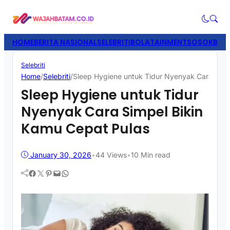
HOME
BERITA NASIONAL
SELEBRITI
BOLATAINMENT
SOSOK
BISN
Selebriti
Home
/
Selebriti
/
Sleep Hygiene untuk Tidur Nyenyak Cara Simp
Sleep Hygiene untuk Tidur
Nyenyak Cara Simpel Bikin
Kamu Cepat Pulas
January 30, 2026
•
44
Views
•
10 Min read
Facebook
Twitter
Pinterest
Mail
WhatsApp