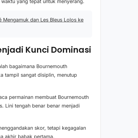
 waktu yang tepat untuk menyerang.
é Mengamuk dan Les Bleus Lolos ke
njadi Kunci Dominasi
adalah bagaimana Bournemouth
 tampil sangat disiplin, menutup
mbaca permainan membuat Bournemouth
 Lini tengah benar benar menjadi
menggandakan skor, tetapi kegagalan
ga akhir babak pertama.