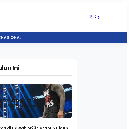
ERNASIONAL
lan Ini
treaming
onal
gns Mengirim Pesan Dua
lah WWE SummerSlam
ma di Bawah M23 Setahun Hidup