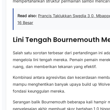
mempertahankan struktur permainan sambil mencari
Read also:
Prancis Taklukkan Swedia 3 0, Mbapp
16 Besar
Lini Tengah Bournemouth Me
Salah satu sorotan terbesar dari pertandingan ini 
mengelola lini tengah mereka. Pemain pemain mereka
ruang, dan memberikan tekanan yang efektif.
Kombinasi antara agresivitas dan kecerdasan me
mampu menghentikan banyak upaya build up Wolves.
fondasi keunggulan mereka.
Serangan balik Bournemouth beberapa kali hampir 
penyelesaian akhir membuat skor bertahan 1 0 hing