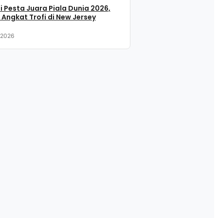
i Pesta Juara Piala Dunia 2026,
 Angkat Trofi di New Jersey
, 2026