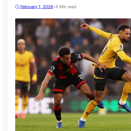
February 1, 2026
•
6 Min read