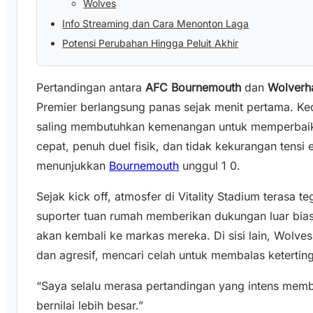
Wolves
Info Streaming dan Cara Menonton Laga
Potensi Perubahan Hingga Peluit Akhir
Pertandingan antara
AFC Bournemouth
dan
Wolverh
Premier berlangsung panas sejak menit pertama. Ke
saling membutuhkan kemenangan untuk memperbaiki 
cepat, penuh duel fisik, dan tidak kekurangan tensi
menunjukkan
Bournemouth
unggul 1 0.
Sejak kick off, atmosfer di Vitality Stadium terasa t
suporter tuan rumah memberikan dukungan luar b
akan kembali ke markas mereka. Di sisi lain, Wolves
dan agresif, mencari celah untuk membalas ketertin
“Saya selalu merasa pertandingan yang intens membu
bernilai lebih besar.”