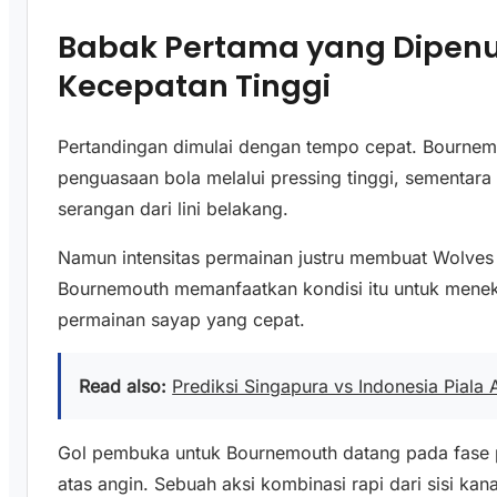
Babak Pertama yang Dipenu
Kecepatan Tinggi
Pertandingan dimulai dengan tempo cepat. Bourne
penguasaan bola melalui pressing tinggi, sement
serangan dari lini belakang.
Namun intensitas permainan justru membuat Wolves
Bournemouth memanfaatkan kondisi itu untuk meneka
permainan sayap yang cepat.
Read also:
Prediksi Singapura vs Indonesia Pial
Gol pembuka untuk Bournemouth datang pada fase 
atas angin. Sebuah aksi kombinasi rapi dari sisi ka