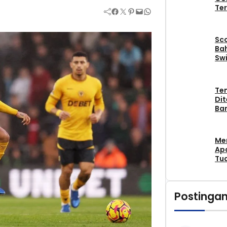
Ter
Facebook
Twitter
Pinterest
Mail
WhatsApp
Sc
Bah
Swi
Te
Di
Ban
Me
Apa
Tu
Postingan