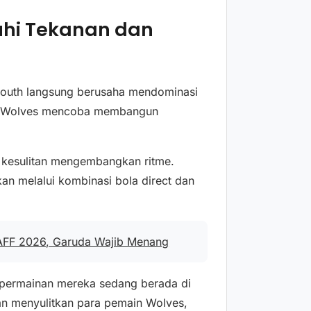
hi Tekanan dan
mouth langsung berusaha mendominasi
ara Wolves mencoba membangun
 kesulitan mengembangkan ritme.
n melalui kombinasi bola direct dan
a AFF 2026, Garuda Wajib Menang
permainan mereka sedang berada di
nan menyulitkan para pemain Wolves,