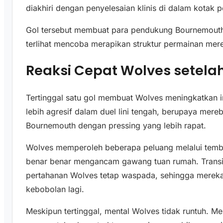
diakhiri dengan penyelesaian klinis di dalam kotak pe
Gol tersebut membuat para pendukung Bournemouth 
terlihat mencoba merapikan struktur permainan mer
Reaksi Cepat Wolves setela
Tertinggal satu gol membuat Wolves meningkatkan i
lebih agresif dalam duel lini tengah, berupaya mere
Bournemouth dengan pressing yang lebih rapat.
Wolves memperoleh beberapa peluang melalui temba
benar benar mengancam gawang tuan rumah. Trans
pertahanan Wolves tetap waspada, sehingga mereka t
kebobolan lagi.
Meskipun tertinggal, mental Wolves tidak runtuh. Mer