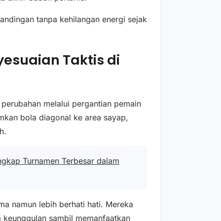
andingan tanpa kehilangan energi sejak
esuaian Taktis di
erubahan melalui pergantian pemain
imkan bola diagonal ke area sayap,
h.
engkap Turnamen Terbesar dalam
ma namun lebih berhati hati. Mereka
ga keunggulan sambil memanfaatkan