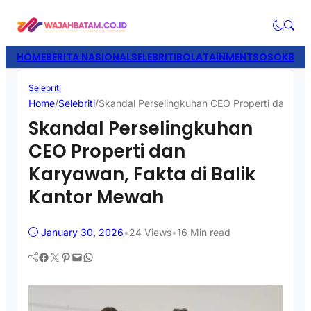
HOME
BERITA NASIONAL
SELEBRITI
BOLATAINMENT
SOSOK
BISN
Selebriti
Home
/
Selebriti
/
Skandal Perselingkuhan CEO Properti dan Kar
Skandal Perselingkuhan
CEO Properti dan
Karyawan, Fakta di Balik
Kantor Mewah
January 30, 2026
•
24
Views
•
16 Min read
Facebook
Twitter
Pinterest
Mail
WhatsApp