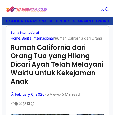
HOME
BERITA NASIONAL
SELEBRITI
BOLATAINMENT
SOSOK
BISN
Berita Internasional
Home
/
Berita Internasional
/
Rumah California dari Orang Tua y
Rumah California dari
Orang Tua yang Hilang
Dicari Ayah Telah Melayani
Waktu untuk Kekejaman
Anak
February 6, 2026
•
5
Views
•
5 Min read
Facebook
Twitter
Pinterest
Mail
WhatsApp