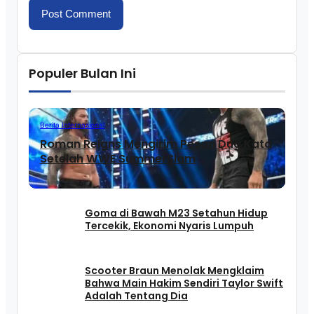
Populer Bulan Ini
Berita Internasional
Roman Reigns Mengirim Pesan Dua Kata
Setelah WWE SummerSlam
Goma di Bawah M23 Setahun Hidup
Tercekik, Ekonomi Nyaris Lumpuh
Scooter Braun Menolak Mengklaim
Bahwa Main Hakim Sendiri Taylor Swift
Adalah Tentang Dia