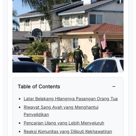
−
Table of Contents
Latar Belakang Hilangnya Pasangan Orang Tua
Riwayat Sang Ayah yang Menghantui
Penyelidikan
Pencarian Ulang yang Lebih Menyeluruh
Reaksi Komunitas yang Diliputi Kekhawatiran