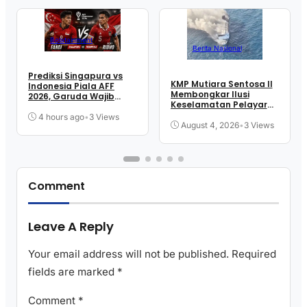
Bolatainment
Berita Nasional
Prediksi Singapura vs
KMP Mutiara Sentosa II
Indonesia Piala AFF
Membongkar Ilusi
2026, Garuda Wajib
Keselamatan Pelayaran
Menang
Kita
4 hours ago
•
3 Views
August 4, 2026
•
3 Views
Comment
Leave A Reply
Your email address will not be published.
Required
fields are marked
*
Comment
*