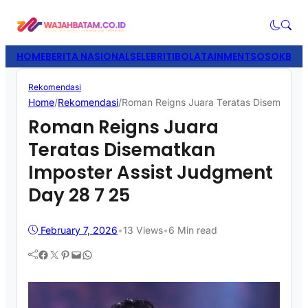
HOME
BERITA NASIONAL
SELEBRITI
BOLATAINMENT
SOSOK
BISN
Rekomendasi
Home
/
Rekomendasi
/
Roman Reigns Juara Teratas Disematkan
Roman Reigns Juara
Teratas Disematkan
Imposter Assist Judgment
Day 28 7 25
February 7, 2026
•
13
Views
•
6 Min read
Facebook
Twitter
Pinterest
Mail
WhatsApp