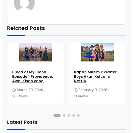
Related Posts
Rekomendasi
Rekomendasi
Blood of My Blood
Kapan Musim 2 Walter
Episode 1 Providence,
Boys Akan Keluar di
Awal Kisah yang
Netflix
Langsung Membakar
Rasa Penasaran
March 29, 2026
•
February 9, 2026
•
20 Views
11 Views
Latest Posts