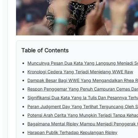
Table of Contents
Munculnya Pesan Dua Kata Yang Langsung Menjadi S
Kronologi Cedera Yang Terjadi Menjelang WWE Raw
Dampak Besar Bagi WWE Yang Mengandalkan Rhea R
Respon Penggemar Yang Penuh Campuran Cemas Da
Signifikansi Dua Kata Yang Ia Tulis Dan Pesannya Ter
Peran Judgment Day Yang Terlihat Terguncang Oleh Sit
Potensi Arah Cerita Yang Mungkin Terjadi Tanpa Keha
Bagaimana Mental Ripley Mampu Menjadi Penggerak C
Harapan Publik Terhadap Kepulangan Ripley