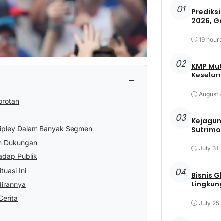
01
Prediksi
2026, G
19 hour
02
KMP Mut
Keselam
−
August 
orotan
03
Kejagun
ipley Dalam Banyak Segmen
Sutrimo,
n Dukungan
July 31
hadap Publik
uasi Ini
04
Bisnis 
Lingkun
dirannya
erita
July 25