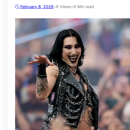
February 8, 2026
•
6
Views
•
6 Min read