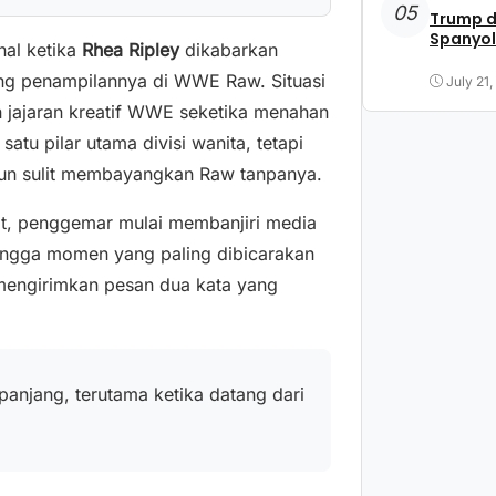
05
Trump d
Spanyol
nal ketika
Rhea Ripley
dikabarkan
g penampilannya di WWE Raw. Situasi
July 21
 jajaran kreatif WWE seketika menahan
atu pilar utama divisi wanita, tetapi
pun sulit membayangkan Raw tanpanya.
at, penggemar mulai membanjiri media
 hingga momen yang paling dibicarakan
 mengirimkan pesan dua kata yang
 panjang, terutama ketika datang dari