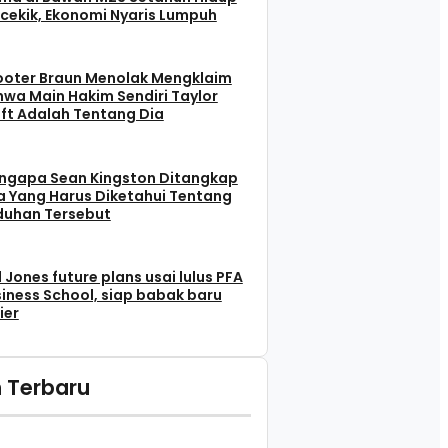
cekik, Ekonomi Nyaris Lumpuh
ooter Braun Menolak Mengklaim
wa Main Hakim Sendiri Taylor
ft Adalah Tentang Dia
ngapa Sean Kingston Ditangkap
 Yang Harus Diketahui Tentang
duhan Tersebut
l Jones future plans usai lulus PFA
iness School, siap babak baru
ier
 Terbaru