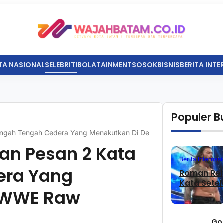
TA NASIONAL
SELEBRITI
BOLATAINMENT
SOSOK
BISNIS
BERITA INT
Populer Bu
 Tengah Tengah Cedera Yang Menakutkan Di Depan WWE Raw
an Pesan 2 Kata
Berita Internasi
era Yang
Roman Rei
Kata Sete
 WWE Raw
Go