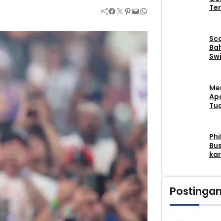
Ter
Facebook
Twitter
Pinterest
Mail
WhatsApp
Sc
Bah
Swi
Me
Apa
Tu
Phi
Bus
kar
Postingan