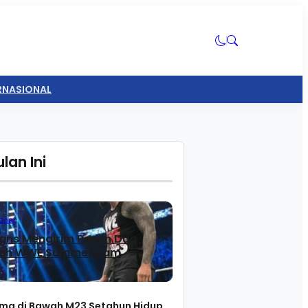
ERNASIONAL
lan Ini
onal
gns Mengirim Pesan Dua
lah WWE SummerSlam
ma di Bawah M23 Setahun Hidup