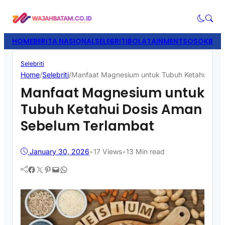
HOME
BERITA NASIONAL
SELEBRITI
BOLATAINMENT
SOSOK
BISN
Selebriti
Home
/
Selebriti
/
Manfaat Magnesium untuk Tubuh Ketahui Dos
Manfaat Magnesium untuk
Tubuh Ketahui Dosis Aman
Sebelum Terlambat
January 30, 2026
•
17
Views
•
13 Min read
Facebook
Twitter
Pinterest
Mail
WhatsApp