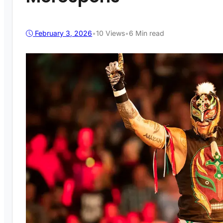
February 3, 2026
•
10
Views
•
6 Min read