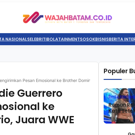
TA NASIONAL
SELEBRITI
BOLATAINMENT
SOSOK
BISNIS
BERITA INT
Populer Bu
 Mengirimkan Pesan Emosional ke Brother Dominik Mysterio, Juara 
ddie Guerrero
Berita Internasi
osional ke
Roman Rei
Kata Sete
rio, Juara WWE
Go