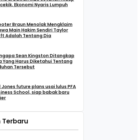
cekik, Ekonomi Nyaris Lumpuh
ooter Braun Menolak Mengklaim
wa Main Hakim Sendiri Taylor
ft Adalah Tentang Dia
ngapa Sean Kingston Ditangkap
 Yang Harus Diketahui Tentang
duhan Tersebut
l Jones future plans usai lulus PFA
iness School, siap babak baru
ier
 Terbaru