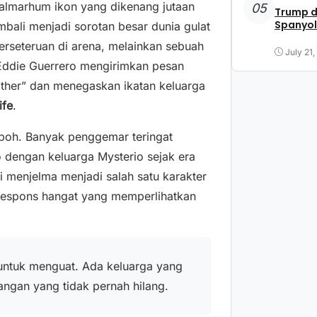
 almarhum ikon yang dikenang jutaan
05
Trump d
Spanyol
bali menjadi sorotan besar dunia gulat
perseteruan di arena, melainkan sebuah
July 21
 Eddie Guerrero mengirimkan pesan
ther” dan menegaskan ikatan keluarga
ife
.
oh. Banyak penggemar teringat
 dengan keluarga Mysterio sejak era
 menjelma menjadi salah satu karakter
respons hangat yang memperlihatkan
untuk menguat. Ada keluarga yang
angan yang tidak pernah hilang.