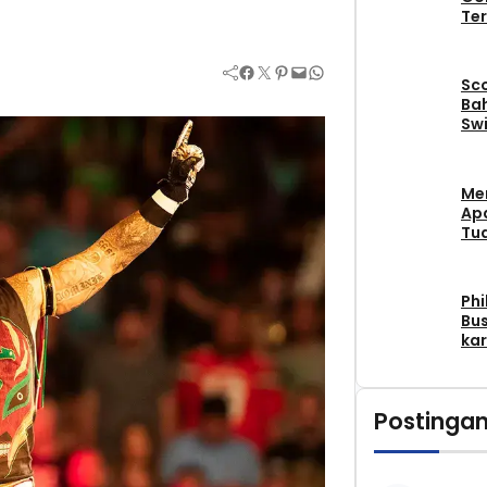
Ter
Facebook
Twitter
Pinterest
Mail
WhatsApp
Sc
Bah
Swi
Me
Apa
Tu
Phi
Bus
kar
Postingan