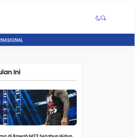
ERNASIONAL
lan Ini
WWE Merespons
onal
gns Mengirim Pesan Dua
lah WWE SummerSlam
ma di Bawah M23 Setahun Hidup