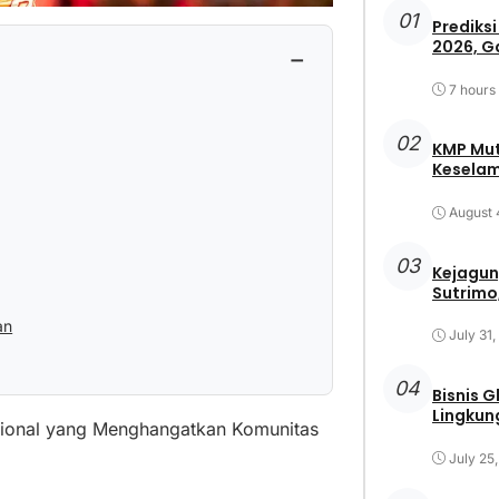
01
Prediksi
2026, G
−
7 hours
02
KMP Mut
Keselam
August 
03
Kejagun
Sutrimo,
an
July 31
04
Bisnis 
Lingkun
sional yang Menghangatkan Komunitas
July 25