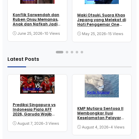
Konflik Sarwendah dan
Maki Otsuki, Suara Khas
Ruben Onsu Memanas,
Jepang yang Melekat di
Anak dan Nafkah Jadi
Hati Penggemar One
Sorotan
Piece
June 25, 2026
•
10 Views
May 25, 2026
•
15 Views
Latest Posts
Bolatainment
Berita Nasional
Prediksi Singapura vs
KMP Mutiara Sentosa II
Indonesia Piala AFF
Membongkar Ilusi
2026, Garuda Wajib
Keselamatan Pelayaran
Menang
Kita
August 7, 2026
•
3 Views
August 4, 2026
•
4 Views