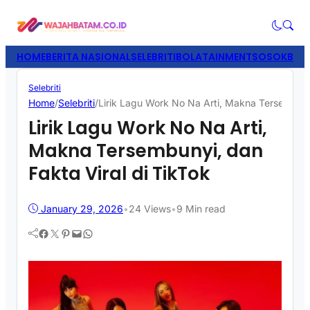
HOME
BERITA NASIONAL
SELEBRITI
BOLATAINMENT
SOSOK
BISN
Selebriti
Home
/
Selebriti
/
Lirik Lagu Work No Na Arti, Makna Tersembunyi
Lirik Lagu Work No Na Arti,
Makna Tersembunyi, dan
Fakta Viral di TikTok
January 29, 2026
•
24
Views
•
9 Min read
Facebook
Twitter
Pinterest
Mail
WhatsApp