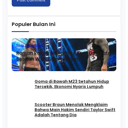
Populer Bulan Ini
Berita Internasional
Roman Reigns Mengirim Pesan Dua Kata
Setelah WWE SummerSlam
Goma di Bawah M23 Setahun Hidup
Tercekik, Ekonomi Nyaris Lumpuh
Scooter Braun Menolak Mengklaim
Bahwa Main Hakim Sendiri Taylor Swift
Adalah Tentang Dia