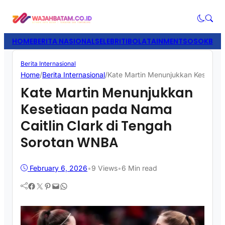
HOME
BERITA NASIONAL
SELEBRITI
BOLATAINMENT
SOSOK
BISN
Berita Internasional
Home
/
Berita Internasional
/
Kate Martin Menunjukkan Kesetiaa
Kate Martin Menunjukkan
Kesetiaan pada Nama
Caitlin Clark di Tengah
Sorotan WNBA
February 6, 2026
•
9
Views
•
6 Min read
Facebook
Twitter
Pinterest
Mail
WhatsApp