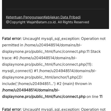
Ketentuan Penggunaan
Kebijakan Data Pribadi
@Copyright WajahBatam.co.id. All Rights Reserved
Fatal error
: Uncaught mysqli_sql_exception: Operation not
permitted in /home/u204948514/domains/bl-
displaynone.pro/public_html/func/connect.php:11 Stack
trace: #0 /home/u204948514/domains/bl-
displaynone.pro/public_html/func/connect.php(11):
mysqli_connect() #1 /home/u204948514/domains/bl-
displaynone.pro/public_html/anchor/1.php(2):
include('/home/u20494851...') #2 {main} thrown in
/home/u204948514/domains/bl-
displaynone.pro/public_html/func/connect.php
on line
11
Fatal error
: Uncaught mysqli_sql_exception: Operation not