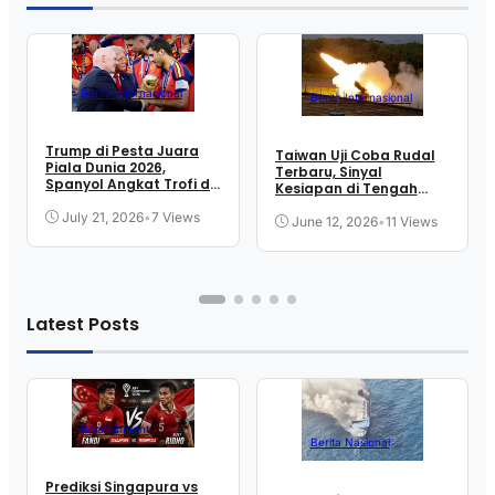
Berita Internasional
Berita Internasional
Trump di Pesta Juara
Taiwan Uji Coba Rudal
Piala Dunia 2026,
Terbaru, Sinyal
Spanyol Angkat Trofi di
Kesiapan di Tengah
New Jersey
Ketegangan Selat
July 21, 2026
•
7 Views
June 12, 2026
•
11 Views
Latest Posts
Bolatainment
Berita Nasional
Prediksi Singapura vs