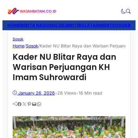
HOME
BERITA NASIONAL
SELEBRITI
BOLATAINMENT
SOSOK
BISN
Sosok
Home
/
Sosok
/
Kader NU Blitar Raya dan Warisan Perjuangan 
Kader NU Blitar Raya dan
Warisan Perjuangan KH
Imam Suhrowardi
January 26, 2026
•
28
Views
•
16 Min read
Facebook
Twitter
Pinterest
Mail
WhatsApp