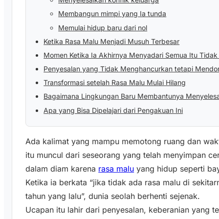
Membangun mimpi yang Ia tunda
Memulai hidup baru dari nol
Ketika Rasa Malu Menjadi Musuh Terbesar
Momen Ketika Ia Akhirnya Menyadari Semua Itu Tidak 
Penyesalan yang Tidak Menghancurkan tetapi Mendo
Transformasi setelah Rasa Malu Mulai Hilang
Bagaimana Lingkungan Baru Membantunya Menyelesa
Apa yang Bisa Dipelajari dari Pengakuan Ini
Ada kalimat yang mampu memotong ruang dan waktu
itu muncul dari seseorang yang telah menyimpan ce
dalam diam karena
rasa malu
yang hidup seperti ba
Ketika ia berkata “jika tidak ada rasa malu di seki
tahun yang lalu”, dunia seolah berhenti sejenak.
Ucapan itu lahir dari penyesalan, keberanian yang t