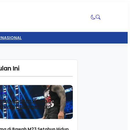
ERNASIONAL
lan Ini
uan tentang Luka Lama dan Keberanian Menatap Hidup
onal
gns Mengirim Pesan Dua
lah WWE SummerSlam
ma di Bawah M23 Setahun Hidup