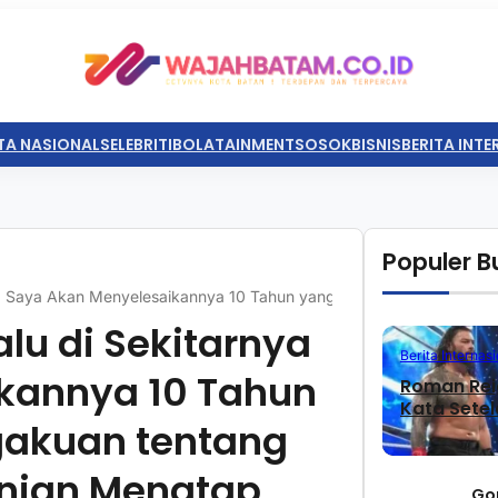
TA NASIONAL
SELEBRITI
BOLATAINMENT
SOSOK
BISNIS
BERITA INT
Populer Bu
ya Saya Akan Menyelesaikannya 10 Tahun yang Lalu Sebuah Pengak
lu di Sekitarnya
Berita Internasi
kannya 10 Tahun
Roman Rei
Kata Sete
gakuan tentang
nian Menatap
Go