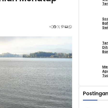
Ter
Sc
Bah
Facebook
Twitter
Pinterest
Mail
WhatsApp
Swi
Te
Di
Ban
Me
Apa
Tu
Postingan