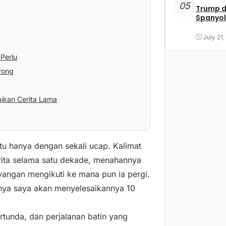
05
Trump d
Spanyol
July 21
Perlu
rong
ikan Cerita Lama
 hanya dengan sekali ucap. Kalimat
rita selama satu dekade, menahannya
yangan mengikuti ke mana pun ia pergi.
tarnya saya akan menyelesaikannya 10
ertunda, dan perjalanan batin yang