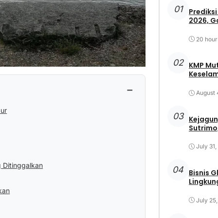
01
Prediksi
2026, G
20 hour
02
KMP Mut
Keselam
−
August 
ur
03
Kejagun
Sutrimo,
July 31
 Ditinggalkan
04
Bisnis 
Lingkun
kan
July 25