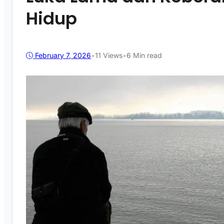
Hidup
February 7, 2026
•
11
Views
•
6 Min read