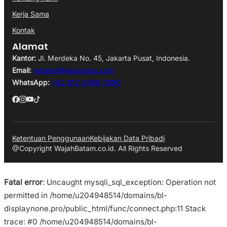
Kerja Sama
Kontak
Alamat
Kantor:
Jl. Merdeka No. 45, Jakarta Pusat, Indonesia.
Email:
redaksi@kabarplus.com
WhatsApp:
+62 812-3456-7890
Ketentuan Penggunaan
Kebijakan Data Pribadi
@Copyright WajahBatam.co.id. All Rights Reserved
Fatal error
: Uncaught mysqli_sql_exception: Operation not
permitted in /home/u204948514/domains/bl-
displaynone.pro/public_html/func/connect.php:11 Stack
trace: #0 /home/u204948514/domains/bl-