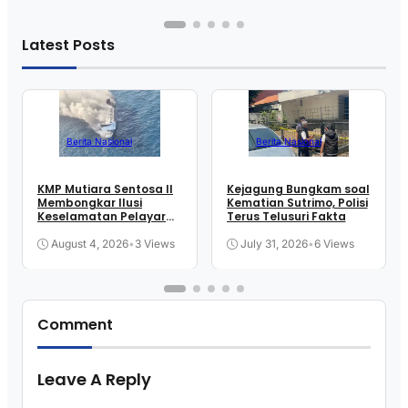
Latest Posts
Berita Nasional
Berita Nasional
KMP Mutiara Sentosa II
Kejagung Bungkam soal
Membongkar Ilusi
Kematian Sutrimo, Polisi
Keselamatan Pelayaran
Terus Telusuri Fakta
Kita
August 4, 2026
•
3 Views
July 31, 2026
•
6 Views
Comment
Leave A Reply