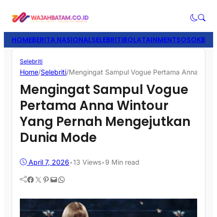
HOME
BERITA NASIONAL
SELEBRITI
BOLATAINMENT
SOSOK
BISN
Selebriti
Home
/
Selebriti
/
Mengingat Sampul Vogue Pertama Anna Wint
Mengingat Sampul Vogue
Pertama Anna Wintour
Yang Pernah Mengejutkan
Dunia Mode
April 7, 2026
•
13
Views
•
9 Min read
Facebook
Twitter
Pinterest
Mail
WhatsApp