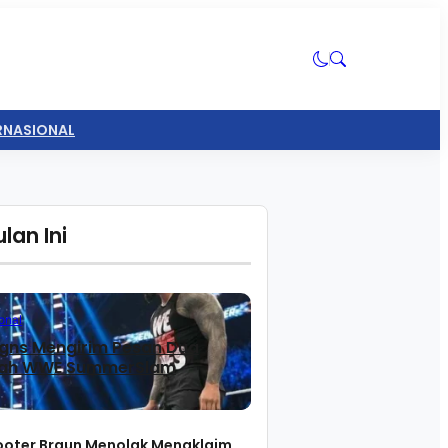
ERNASIONAL
lan Ini
onal
gns Mengirim Pesan Dua
lah WWE SummerSlam
ooter Braun Menolak Mengklaim