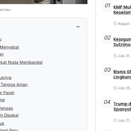
01
KMP Mut
as bau
Keselam
August 
−
02
u
Kejagun
Sutrimo,
k Menyebar
an
July 31
ngkat Noda Membandel
03
Bisnis 
Lingkun
kupnya
h Tangga Aman
July 25
r Parah
rna
04
Trump d
Pengap
Spanyol
h Dipakai
July 21
duk
anti Baru