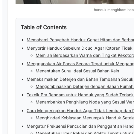
handuk menghitam beb
Table of Contents
Memahami Penyebab Handuk Cepat Hitam dan Berba
Menyortir Handuk Sebelum Dicuci Agar Kotoran Tida
Memilah Berdasarkan Warna dan Tingkat Kekotor
Menggunakan Air Panas Secara Tepat untuk Menga
Menentukan Suhu Ideal Sesuai Bahan Kain
Memaksimalkan Deterjen dan Bahan Tambahan Secu
Mengombinasikan Deterjen dengan Bahan Ruma
Teknik Pra Rendam untuk Handuk yang Sudah Terlanju
Menambahkan Penghilang Noda yang Sesuai Wa
Cara Mengeringkan Handuk Agar Tidak Lembap dan 
Menghindari Kebiasaan Menumpuk Handuk Setela
Mengatur Frekuensi Pencucian dan Penggantian Han
Menentukan Umur Pakai dan Waktu Tepat untuk G