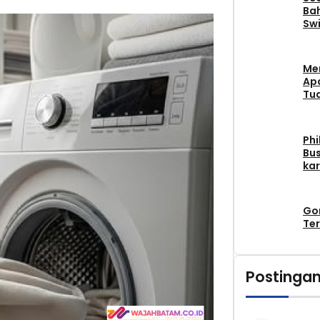
Bah
Swi
Me
Apa
Tu
Phi
Bus
kar
Go
Ter
Postingan