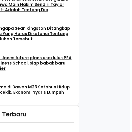
wa Main Hakim Sendiri Taylor
ft Adalah Tentang Dia
ngapa Sean Kingston Ditangkap
 Yang Harus Diketahui Tentang
duhan Tersebut
l Jones future plans usai lulus PFA
iness School, siap babak baru
ier
ma di Bawah M23 Setahun Hidup
cekik, Ekonomi Nyaris Lumpuh
 Terbaru