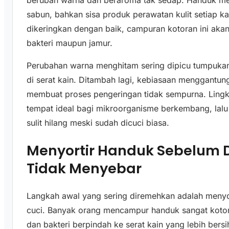
berubah warna dan beraroma tak sedap. Handuk meny
sabun, bahkan sisa produk perawatan kulit setiap kal
dikeringkan dengan baik, campuran kotoran ini a
bakteri maupun jamur.
Perubahan warna menghitam sering dipicu tumpuka
di serat kain. Ditambah lagi, kebiasaan menggantu
membuat proses pengeringan tidak sempurna. Ling
tempat ideal bagi mikroorganisme berkembang, la
sulit hilang meski sudah dicuci biasa.
Menyortir Handuk Sebelum D
Tidak Menyebar
Langkah awal yang sering diremehkan adalah menyo
cuci. Banyak orang mencampur handuk sangat kotor
dan bakteri berpindah ke serat kain yang lebih bers