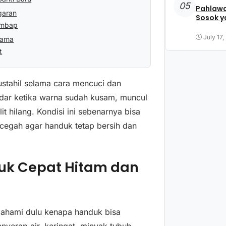
05
Pahlawa
garan
Sosok y
embap
July 17,
Lama
t
stahil selama cara mencuci dan
adar ketika warna sudah kusam, muncul
it hilang. Kondisi ini sebenarnya bisa
dicegah agar handuk tetap bersih dan
k Cepat Hitam dan
ahami dulu kenapa handuk bisa