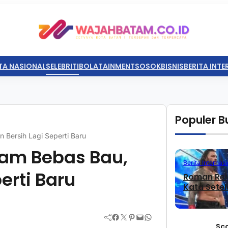
TA NASIONAL
SELEBRITI
BOLATAINMENT
SOSOK
BISNIS
BERITA INT
Populer Bu
 Bersih Lagi Seperti Baru
tam Bebas Bau,
Berita Internasi
erti Baru
Roman Rei
Kata Sete
Facebook
Twitter
Pinterest
Mail
WhatsApp
Sc