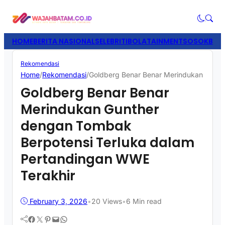
HOME
BERITA NASIONAL
SELEBRITI
BOLATAINMENT
SOSOK
BISN
Rekomendasi
Home
/
Rekomendasi
/
Goldberg Benar Benar Merindukan Gunth
Goldberg Benar Benar
Merindukan Gunther
dengan Tombak
Berpotensi Terluka dalam
Pertandingan WWE
Terakhir
February 3, 2026
•
20
Views
•
6 Min read
Facebook
Twitter
Pinterest
Mail
WhatsApp