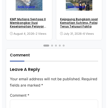
Berita Nasional
Berita Nasional
KMP Mutiara Sentosa II
Kejagung Bungkam soal
Membongkar Ilusi
Kematian Sutrimo, Polisi
Keselamatan Pelayaran
Terus Telusuri Fakta
Kita
August 4, 2026
•
2 Views
July 31, 2026
•
6 Views
Comment
Leave A Reply
Your email address will not be published.
Required
fields are marked
*
Comment
*