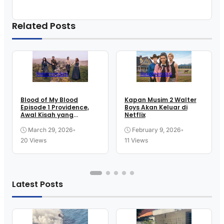
Related Posts
Rekomendasi
Rekomendasi
Blood of My Blood
Kapan Musim 2 Walter
Episode 1 Providence,
Boys Akan Keluar di
Awal Kisah yang
Netflix
Langsung Membakar
Rasa Penasaran
March 29, 2026
•
February 9, 2026
•
20 Views
11 Views
Latest Posts