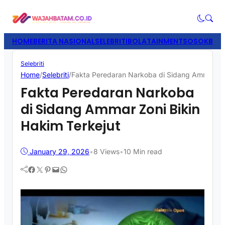
HOME
BERITA NASIONAL
SELEBRITI
BOLATAINMENT
SOSOK
BISN
Selebriti
Home
/
Selebriti
/
Fakta Peredaran Narkoba di Sidang Ammar Zon
Fakta Peredaran Narkoba
di Sidang Ammar Zoni Bikin
Hakim Terkejut
January 29, 2026
•
8
Views
•
10 Min read
Facebook
Twitter
Pinterest
Mail
WhatsApp