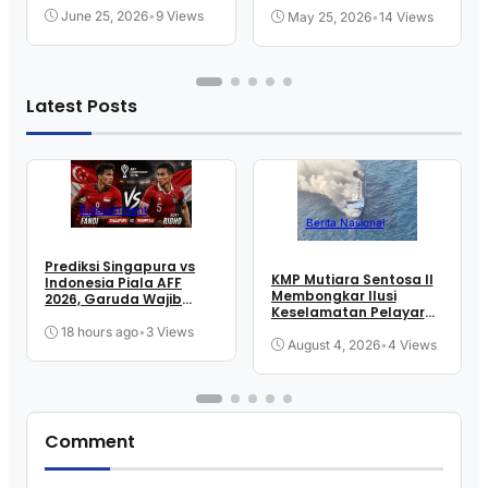
Piece
June 25, 2026
•
9 Views
May 25, 2026
•
14 Views
Latest Posts
Bolatainment
Berita Nasional
Prediksi Singapura vs
KMP Mutiara Sentosa II
Indonesia Piala AFF
Membongkar Ilusi
2026, Garuda Wajib
Keselamatan Pelayaran
Menang
Kita
18 hours ago
•
3 Views
August 4, 2026
•
4 Views
Comment