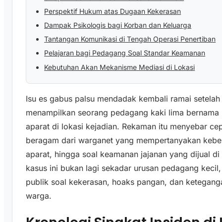
Perspektif Hukum atas Dugaan Kekerasan
Dampak Psikologis bagi Korban dan Keluarga
Tantangan Komunikasi di Tengah Operasi Penertiban
Pelajaran bagi Pedagang Soal Standar Keamanan
Kebutuhan Akan Mekanisme Mediasi di Lokasi
Isu es gabus palsu mendadak kembali ramai setelah
menampilkan seorang pedagang kaki lima bernama 
aparat di lokasi kejadian. Rekaman itu menyebar ce
beragam dari warganet yang mempertanyakan keben
aparat, hingga soal keamanan jajanan yang dijual di 
kasus ini bukan lagi sekadar urusan pedagang kecil
publik soal kekerasan, hoaks pangan, dan ketegang
warga.