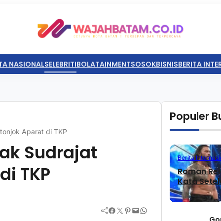
TA NASIONAL
SELEBRITI
BOLATAINMENT
SOSOK
BISNIS
BERITA INT
Populer Bu
tonjok Aparat di TKP
ak Sudrajat
Berita Internasi
di TKP
Roman Rei
Kata Sete
Facebook
Twitter
Pinterest
Mail
WhatsApp
Go