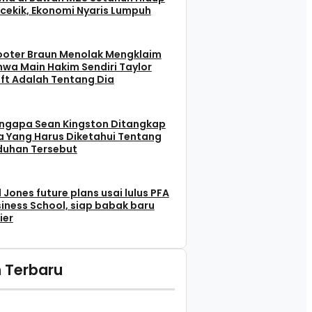
cekik, Ekonomi Nyaris Lumpuh
ooter Braun Menolak Mengklaim
wa Main Hakim Sendiri Taylor
ft Adalah Tentang Dia
ngapa Sean Kingston Ditangkap
 Yang Harus Diketahui Tentang
duhan Tersebut
l Jones future plans usai lulus PFA
iness School, siap babak baru
ier
 Terbaru