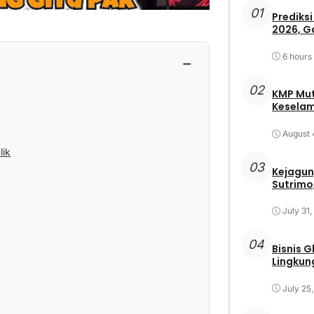
01
Prediksi
2026, G
6 hours
−
02
KMP Mut
Keselam
August 
lik
03
Kejagun
Sutrimo,
July 31
04
Bisnis 
Lingkun
July 25