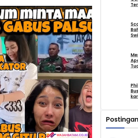
Ter
Sc
Bah
Swi
Me
Apa
Tu
Phi
Bus
kar
Postingan