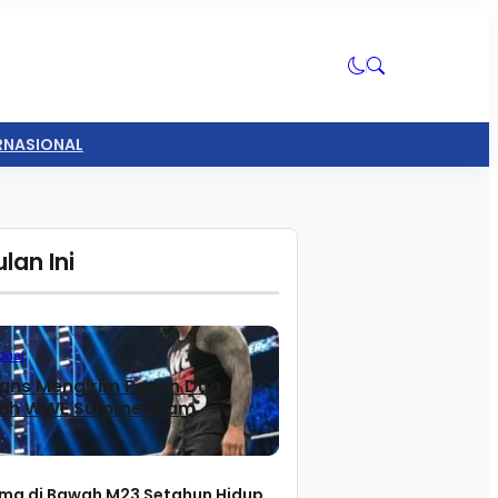
ERNASIONAL
lan Ini
onal
gns Mengirim Pesan Dua
lah WWE SummerSlam
ma di Bawah M23 Setahun Hidup