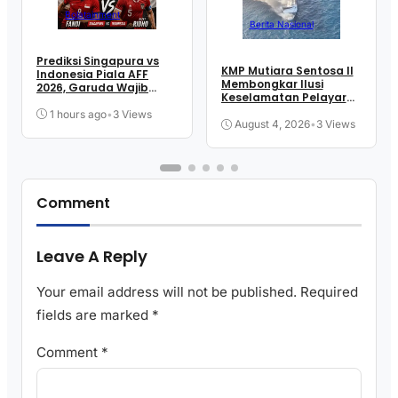
Bolatainment
Berita Nasional
Prediksi Singapura vs
KMP Mutiara Sentosa II
Indonesia Piala AFF
Membongkar Ilusi
2026, Garuda Wajib
Keselamatan Pelayaran
Menang
Kita
1 hours ago
•
3 Views
August 4, 2026
•
3 Views
Comment
Leave A Reply
Your email address will not be published.
Required
fields are marked
*
Comment
*