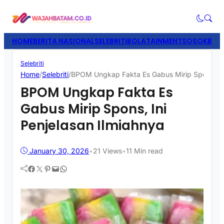
HOME
BERITA NASIONAL
SELEBRITI
BOLATAINMENT
SOSOK
BISN
Selebriti
Home
/
Selebriti
/
BPOM Ungkap Fakta Es Gabus Mirip Spons, Ini
BPOM Ungkap Fakta Es
Gabus Mirip Spons, Ini
Penjelasan Ilmiahnya
January 30, 2026
•
21
Views
•
11 Min read
Facebook
Twitter
Pinterest
Mail
WhatsApp