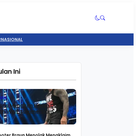
ERNASIONAL
lan Ini
onal
gns Mengirim Pesan Dua
lah WWE SummerSlam
ooter Braun Menolak Mengklaim