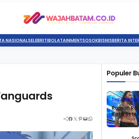
TA NASIONAL
SELEBRITI
BOLATAINMENT
SOSOK
BISNIS
BERITA INT
Populer Bu
 Vanguards
Berita Internasi
Roman Rei
Kata Sete
Facebook
Twitter
Pinterest
Mail
WhatsApp
Sc