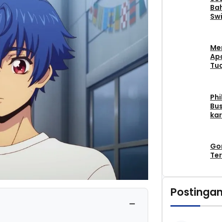
Bah
Swi
Me
Apa
Tu
Phi
Bus
kar
Go
Ter
Postingan
−