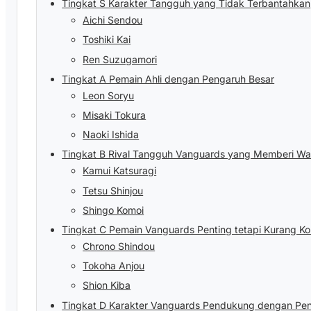
Tingkat S Karakter Tangguh yang Tidak Terbantahkan
Aichi Sendou
Toshiki Kai
Ren Suzugamori
Tingkat A Pemain Ahli dengan Pengaruh Besar
Leon Soryu
Misaki Tokura
Naoki Ishida
Tingkat B Rival Tangguh Vanguards yang Memberi War
Kamui Katsuragi
Tetsu Shinjou
Shingo Komoi
Tingkat C Pemain Vanguards Penting tetapi Kurang Ko
Chrono Shindou
Tokoha Anjou
Shion Kiba
Tingkat D Karakter Vanguards Pendukung dengan Pen