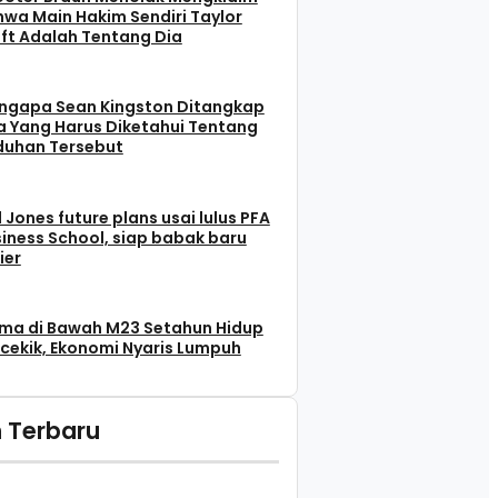
wa Main Hakim Sendiri Taylor
ft Adalah Tentang Dia
ngapa Sean Kingston Ditangkap
 Yang Harus Diketahui Tentang
duhan Tersebut
l Jones future plans usai lulus PFA
iness School, siap babak baru
ier
ma di Bawah M23 Setahun Hidup
cekik, Ekonomi Nyaris Lumpuh
 Terbaru