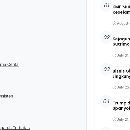
01
KMP Mut
Keselam
August 
02
Kejagun
Sutrimo,
July 31
na Cerita
03
Bisnis 
Lingkun
July 25
nsisten
04
Trump d
Spanyol
July 21
garuh Terbatas