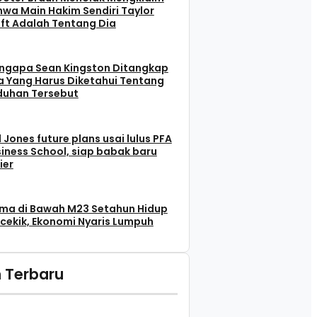
wa Main Hakim Sendiri Taylor
ft Adalah Tentang Dia
ngapa Sean Kingston Ditangkap
 Yang Harus Diketahui Tentang
duhan Tersebut
l Jones future plans usai lulus PFA
iness School, siap babak baru
ier
ma di Bawah M23 Setahun Hidup
cekik, Ekonomi Nyaris Lumpuh
 Terbaru