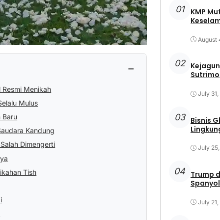
01
KMP Mut
Keselam
August 
02
−
Kejagun
Sutrimo,
l Resmi Menikah
July 31
elalu Mulus
03
 Baru
Bisnis 
Lingkun
Saudara Kandung
 Salah Dimengerti
July 25
nya
04
ikahan Tish
Trump d
Spanyol
i
July 21
l