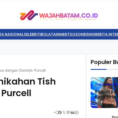
TA NASIONAL
SELEBRITI
BOLATAINMENT
SOSOK
BISNIS
BERITA INT
Populer Bu
rus dengan Dominic Purcell
nikahan Tish
Berita Internasi
Purcell
Roman Rei
Kata Sete
Facebook
Twitter
Pinterest
Mail
WhatsApp
Sc