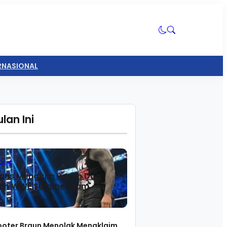
ERNASIONAL
lan Ini
onal
gns Mengirim Pesan Dua
lah WWE SummerSlam
ooter Braun Menolak Mengklaim