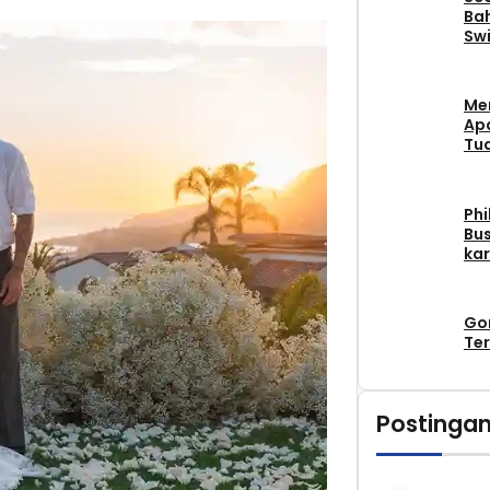
Bah
Swi
Me
Apa
Tu
Phi
Bus
kar
Go
Ter
Postingan