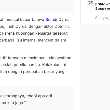
05
Pahlawa
Sosok y
July 17,
elah muncul kabar bahwa
Brandi
Cyrus
bu, Tish Cyrus, dengan aktor Dominic
ik karena hubungan keluarga tersebut
berbagai isu internal mencuat dalam
ortif ternyata menyimpan kekhawatiran
elah pernikahan itu. Ketakutan ini
kaitan dengan perubahan besar yang
seorangnya, tetapi apa arti
ma kita jaga.”