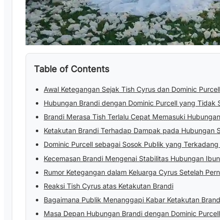
Table of Contents
Awal Ketegangan Sejak Tish Cyrus dan Dominic Purcel
Hubungan Brandi dengan Dominic Purcell yang Tidak S
Brandi Merasa Tish Terlalu Cepat Memasuki Hubungan
Ketakutan Brandi Terhadap Dampak pada Hubungan 
Dominic Purcell sebagai Sosok Publik yang Terkadang
Kecemasan Brandi Mengenai Stabilitas Hubungan Ibu
Rumor Ketegangan dalam Keluarga Cyrus Setelah Pern
Reaksi Tish Cyrus atas Ketakutan Brandi
Bagaimana Publik Menanggapi Kabar Ketakutan Brand
Masa Depan Hubungan Brandi dengan Dominic Purcel