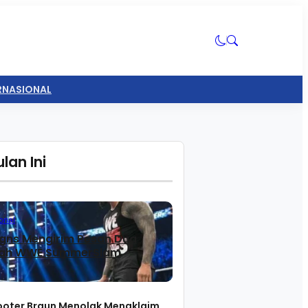
ERNASIONAL
lan Ini
onal
gns Mengirim Pesan Dua
lah WWE SummerSlam
ooter Braun Menolak Mengklaim