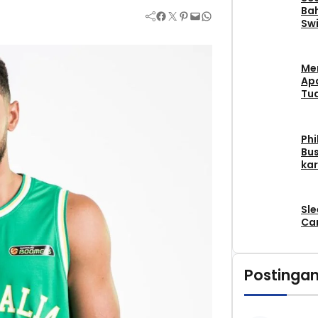
Bah
Facebook
Twitter
Pinterest
Mail
WhatsApp
Swi
Me
Apa
Tu
Phi
Bus
kar
Sle
Car
Postingan