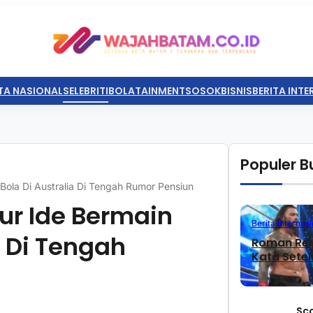
TA NASIONAL
SELEBRITI
BOLATAINMENT
SOSOK
BISNIS
BERITA INT
Populer Bu
ola Di Australia Di Tengah Rumor Pensiun
r Ide Bermain
Berita Internasi
a Di Tengah
Roman Rei
Kata Sete
Sc