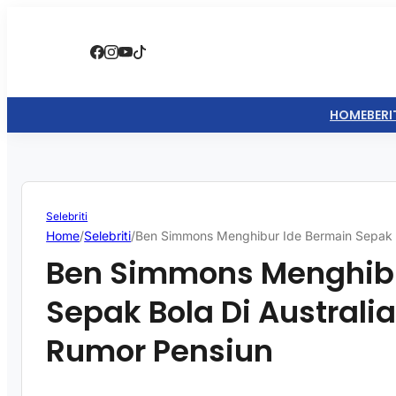
HOME
BERI
Selebriti
Home
/
Selebriti
/
Ben Simmons Menghibur Ide Bermain Sepak B
Ben Simmons Menghibu
Sepak Bola Di Australi
Rumor Pensiun