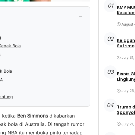
01
KMP Mut
Keselam
−
August 
u
02
Kejagun
Sutrimo,
Sepak Bola
s
July 31
k Bola
03
Bisnis 
Lingkun
BA
July 25
antung
04
Trump d
Spanyol
a ketika
Ben Simmons
dikabarkan
 bola di Australia. Di tengah rumor
July 21
ang NBA itu membuka pintu terhadap