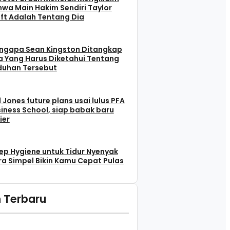
wa Main Hakim Sendiri Taylor
ft Adalah Tentang Dia
ngapa Sean Kingston Ditangkap
 Yang Harus Diketahui Tentang
duhan Tersebut
l Jones future plans usai lulus PFA
iness School, siap babak baru
ier
ep Hygiene untuk Tidur Nyenyak
a Simpel Bikin Kamu Cepat Pulas
 Terbaru