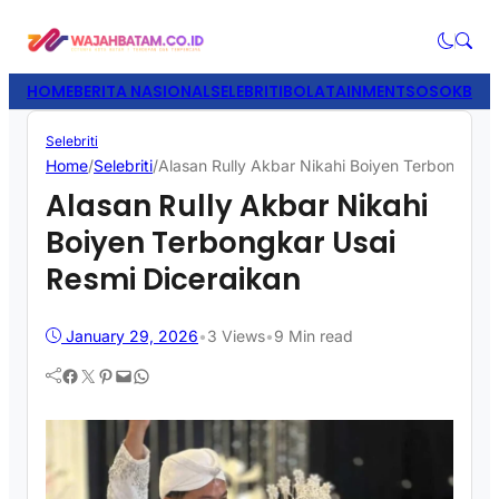
HOME
BERITA NASIONAL
SELEBRITI
BOLATAINMENT
SOSOK
BISN
Selebriti
Home
/
Selebriti
/
Alasan Rully Akbar Nikahi Boiyen Terbongkar 
Alasan Rully Akbar Nikahi
Boiyen Terbongkar Usai
Resmi Diceraikan
January 29, 2026
•
3
Views
•
9 Min read
Facebook
Twitter
Pinterest
Mail
WhatsApp