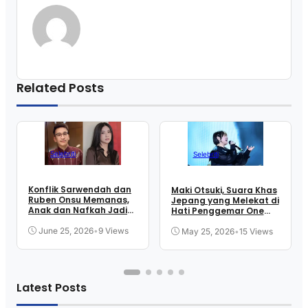
Related Posts
Selebriti
Selebriti
Konflik Sarwendah dan
Maki Otsuki, Suara Khas
Ruben Onsu Memanas,
Jepang yang Melekat di
Anak dan Nafkah Jadi
Hati Penggemar One
Sorotan
Piece
June 25, 2026
•
9 Views
May 25, 2026
•
15 Views
Latest Posts