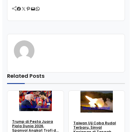
Facebook
Twitter
Pinterest
Mail
WhatsApp
Related Posts
Berita Internasional
Berita Internasional
Trump di Pesta Juara
Taiwan Uji Coba Rudal
Piala Dunia 2026,
Terbaru, Sinyal
Spanyol Angkat Trofi di
Kesiapan di Tengah