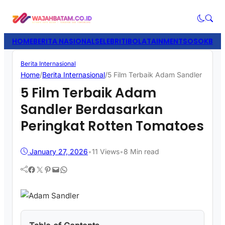
HOME
BERITA NASIONAL
SELEBRITI
BOLATAINMENT
SOSOK
BISN
Berita Internasional
Home
/
Berita Internasional
/
5 Film Terbaik Adam Sandler Berda
5 Film Terbaik Adam
Sandler Berdasarkan
Peringkat Rotten Tomatoes
January 27, 2026
•
11
Views
•
8 Min read
Facebook
Twitter
Pinterest
Mail
WhatsApp
−