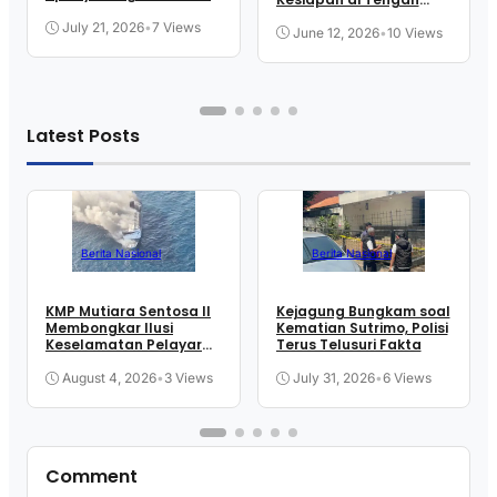
New Jersey
Ketegangan Selat
July 21, 2026
•
7 Views
June 12, 2026
•
10 Views
Latest Posts
Berita Nasional
Berita Nasional
KMP Mutiara Sentosa II
Kejagung Bungkam soal
Membongkar Ilusi
Kematian Sutrimo, Polisi
Keselamatan Pelayaran
Terus Telusuri Fakta
Kita
August 4, 2026
•
3 Views
July 31, 2026
•
6 Views
Comment