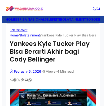
HOME
BERITA NASIONAL
SELEBRITI
BOLATAINMENT
SOSOK
BISN
Bolatainment
Home
/
Bolatainment
/
Yankees Kyle Tucker Play Bisa Berarti Akh
Yankees Kyle Tucker Play
Bisa Berarti Akhir bagi
Cody Bellinger
February 6, 2026
•
5
Views
•
4 Min read
Facebook
Twitter
Pinterest
Mail
WhatsApp