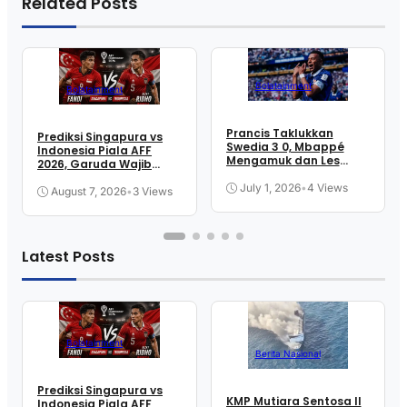
Related Posts
Bolatainment
Bolatainment
Prancis Taklukkan
Prediksi Singapura vs
Swedia 3 0, Mbappé
Indonesia Piala AFF
Mengamuk dan Les
2026, Garuda Wajib
Bleus Lolos ke 16 Besar
Menang
July 1, 2026
•
4 Views
August 7, 2026
•
3 Views
Latest Posts
Bolatainment
Berita Nasional
Prediksi Singapura vs
KMP Mutiara Sentosa II
Indonesia Piala AFF