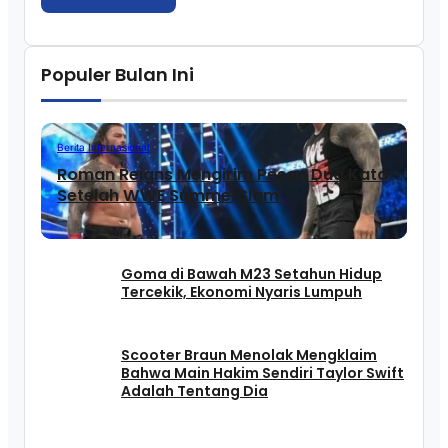
Populer Bulan Ini
Berita Internasional
Roman Reigns Mengirim Pesan Dua Kata
Setelah WWE SummerSlam
Goma di Bawah M23 Setahun Hidup
Tercekik, Ekonomi Nyaris Lumpuh
Scooter Braun Menolak Mengklaim
Bahwa Main Hakim Sendiri Taylor Swift
Adalah Tentang Dia