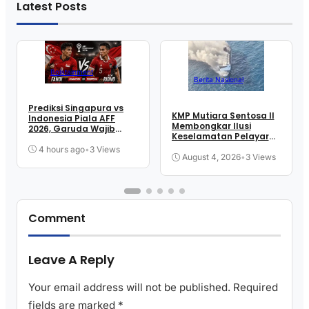
Latest Posts
Bolatainment
Berita Nasional
Prediksi Singapura vs
KMP Mutiara Sentosa II
Indonesia Piala AFF
Membongkar Ilusi
2026, Garuda Wajib
Keselamatan Pelayaran
Menang
Kita
4 hours ago
•
3 Views
August 4, 2026
•
3 Views
Comment
Leave A Reply
Your email address will not be published.
Required
fields are marked
*