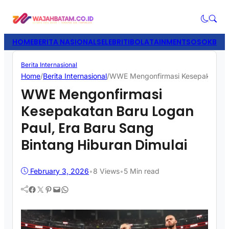
HOME
BERITA NASIONAL
SELEBRITI
BOLATAINMENT
SOSOK
BISN
Berita Internasional
Home
/
Berita Internasional
/
WWE Mengonfirmasi Kesepakatan Ba
WWE Mengonfirmasi
Kesepakatan Baru Logan
Paul, Era Baru Sang
Bintang Hiburan Dimulai
February 3, 2026
•
8
Views
•
5 Min read
Facebook
Twitter
Pinterest
Mail
WhatsApp