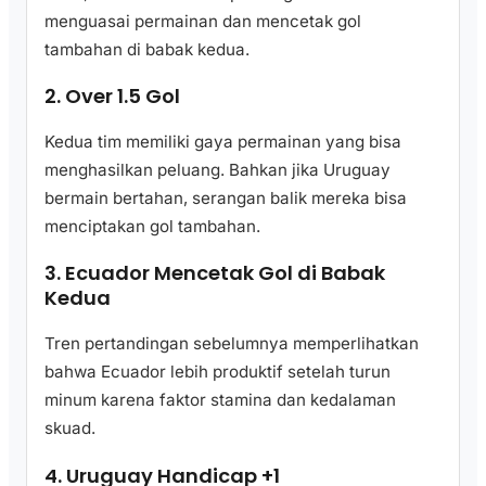
menguasai permainan dan mencetak gol
tambahan di babak kedua.
2. Over 1.5 Gol
Kedua tim memiliki gaya permainan yang bisa
menghasilkan peluang. Bahkan jika Uruguay
bermain bertahan, serangan balik mereka bisa
menciptakan gol tambahan.
3. Ecuador Mencetak Gol di Babak
Kedua
Tren pertandingan sebelumnya memperlihatkan
bahwa Ecuador lebih produktif setelah turun
minum karena faktor stamina dan kedalaman
skuad.
4. Uruguay Handicap +1