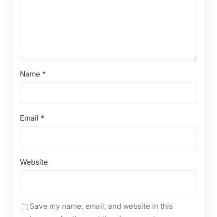
Name
*
Email
*
Website
Save my name, email, and website in this