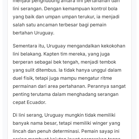
menjadi penghubung antara lini pertahanan dan
lini serangan. Dengan kemampuan kontrol bola
yang baik dan umpan umpan terukur, ia menjadi
salah satu ancaman terbesar bagi pemain
bertahan Uruguay.
Sementara itu, Uruguay mengandalkan kekokohan
lini belakang. Kapten tim mereka, yang juga
berperan sebagai bek tengah, menjadi tembok
yang sulit ditembus. Ia tidak hanya unggul dalam
duel fisik, tetapi juga mampu mengatur ritme
permainan dari area pertahanan. Perannya sangat
penting terutama dalam menghadang serangan
cepat Ecuador.
Di lini serang, Uruguay mungkin tidak memiliki
banyak nama besar, tetapi memiliki winger yang
lincah dan penuh determinasi. Pemain sayap ini