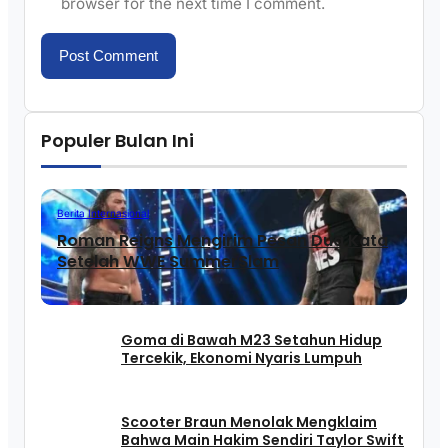
browser for the next time I comment.
Populer Bulan Ini
Berita Internasional
Roman Reigns Mengirim Pesan Dua Kata
Setelah WWE SummerSlam
Goma di Bawah M23 Setahun Hidup
Tercekik, Ekonomi Nyaris Lumpuh
Scooter Braun Menolak Mengklaim
Bahwa Main Hakim Sendiri Taylor Swift