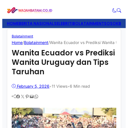
HOME
BERITA NASIONAL
SELEBRITI
BOLATAINMENT
SOSOK
BISN
Bolatainment
Home
/
Bolatainment
/
Wanita Ecuador vs Prediksi Wanita Urugu
Wanita Ecuador vs Prediksi
Wanita Uruguay dan Tips
Taruhan
February 5, 2026
•
11
Views
•
6 Min read
Facebook
Twitter
Pinterest
Mail
WhatsApp