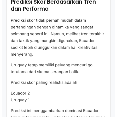
Prediksi Skor Berdasarkan Tren
dan Performa
Prediksi skor tidak pernah mudah dalam
pertandingan dengan dinamika yang sangat
seimbang seperti ini. Namun, melihat tren terakhir
dan taktik yang mungkin digunakan, Ecuador
sedikit lebih diunggulkan dalam hal kreativitas
menyerang.
Uruguay tetap memiliki peluang mencuri gol,
terutama dari skema serangan balik.
Prediksi skor paling realistis adalah
Ecuador 2
Uruguay 1
Prediksi ini menggambarkan dominasi Ecuador