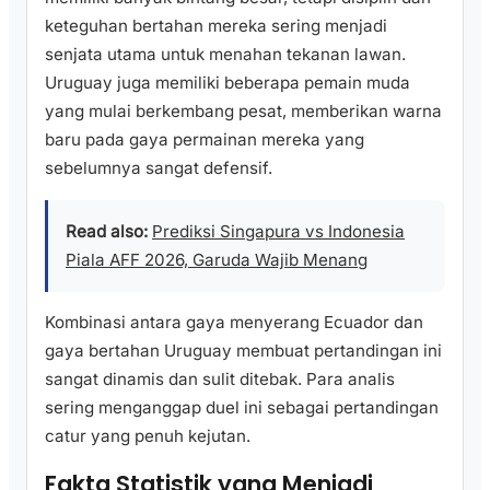
keteguhan bertahan mereka sering menjadi
senjata utama untuk menahan tekanan lawan.
Uruguay juga memiliki beberapa pemain muda
yang mulai berkembang pesat, memberikan warna
baru pada gaya permainan mereka yang
sebelumnya sangat defensif.
Read also:
Prediksi Singapura vs Indonesia
Piala AFF 2026, Garuda Wajib Menang
Kombinasi antara gaya menyerang Ecuador dan
gaya bertahan Uruguay membuat pertandingan ini
sangat dinamis dan sulit ditebak. Para analis
sering menganggap duel ini sebagai pertandingan
catur yang penuh kejutan.
Fakta Statistik yang Menjadi