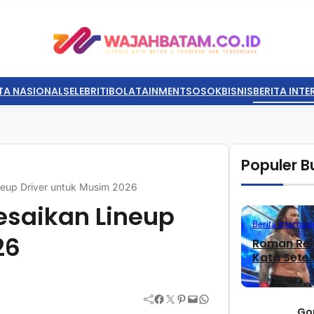
TA NASIONAL
SELEBRITI
BOLATAINMENT
SOSOK
BISNIS
BERITA INT
Populer Bu
ineup Driver untuk Musim 2026
esaikan Lineup
Berita Internasi
26
Roman Rei
Kata Sete
Facebook
Twitter
Pinterest
Mail
WhatsApp
Go