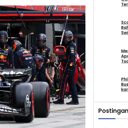
Ter
Sc
Bah
Swi
Me
Apa
Tu
Phi
Bus
kar
Postingan