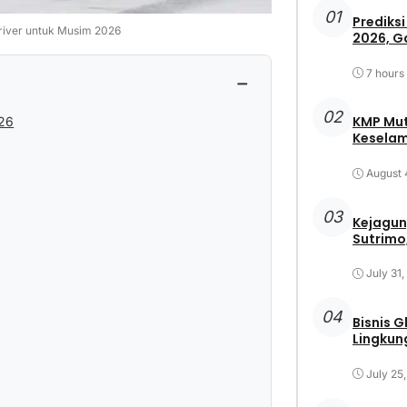
01
Prediksi
river untuk Musim 2026
2026, G
7 hours
−
02
KMP Mut
026
Keselam
August 
03
Kejagun
Sutrimo,
July 31
04
Bisnis 
Lingkun
July 25