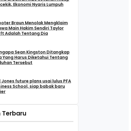
cekik, Ekonomi Nyaris Lumpuh
ooter Braun Menolak Mengklaim
wa Main Hakim Sendiri Taylor
ft Adalah Tentang Dia
ngapa Sean Kingston Ditangkap
 Yang Harus Diketahui Tentang
duhan Tersebut
l Jones future plans usai lulus PFA
iness School, siap babak baru
ier
 Terbaru