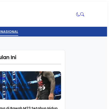
ERNASIONAL
lan Ini
onal
gns Mengirim Pesan Dua
lah WWE SummerSlam
ma di Bawah M23 Setahun Hidup