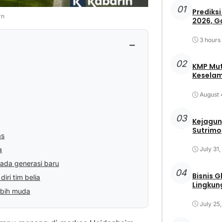
01
Prediksi
rn
2026, G
3 hours
−
02
KMP Mut
Keselam
August 
03
Kejagun
Sutrimo,
as
a
July 31
ada generasi baru
04
Bisnis 
ri tim belia
Lingkun
ebih muda
July 25