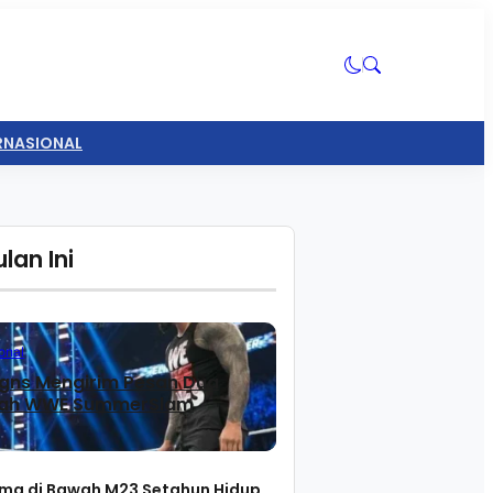
ERNASIONAL
lan Ini
onal
gns Mengirim Pesan Dua
lah WWE SummerSlam
ma di Bawah M23 Setahun Hidup