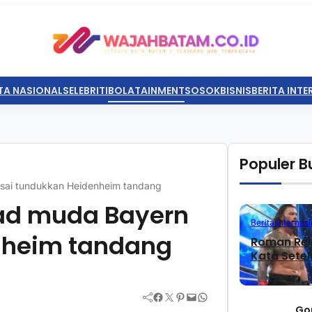
TA NASIONAL
SELEBRITI
BOLATAINMENT
SOSOK
BISNIS
BERITA INT
Populer Bu
ai tundukkan Heidenheim tandang
ad muda Bayern
Berita Internasi
nheim tandang
Roman Rei
Kata Sete
Facebook
Twitter
Pinterest
Mail
WhatsApp
Go