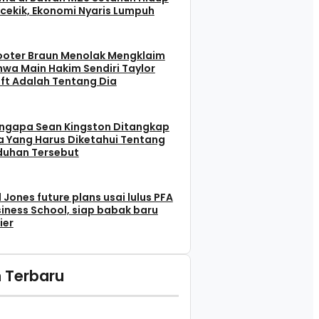
cekik, Ekonomi Nyaris Lumpuh
ooter Braun Menolak Mengklaim
wa Main Hakim Sendiri Taylor
ft Adalah Tentang Dia
ngapa Sean Kingston Ditangkap
 Yang Harus Diketahui Tentang
duhan Tersebut
l Jones future plans usai lulus PFA
iness School, siap babak baru
ier
 Terbaru