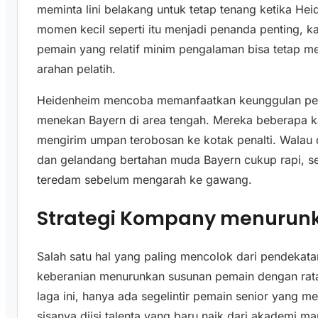
meminta lini belakang untuk tetap tenang ketika H
momen kecil seperti itu menjadi penanda penting, 
pemain yang relatif minim pengalaman bisa tetap m
arahan pelatih.
Heidenheim mencoba memanfaatkan keunggulan peng
menekan Bayern di area tengah. Mereka beberapa k
mengirim umpan terobosan ke kotak penalti. Walau 
dan gelandang bertahan muda Bayern cukup rapi, s
teredam sebelum mengarah ke gawang.
Strategi Kompany menurunka
Salah satu hal yang paling mencolok dari pendekat
keberanian menurunkan susunan pemain dengan rata 
laga ini, hanya ada segelintir pemain senior yang 
sisanya diisi talenta yang baru naik dari akademi m