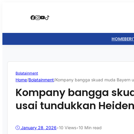
HOME
BERI
Bolatainment
Home
/
Bolatainment
/
Kompany bangga skuad muda Bayern us
Kompany bangga sku
usai tundukkan Heide
January 28, 2026
•
10
Views
•
10 Min read