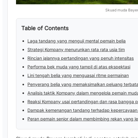
Skuad muda Baye
Table of Contents
Laga tandang yang menguji mental pemain belia
Strategi Kompany menurunkan rata rata usia tim
Rincian jalannya pertandingan yang penuh intensitas
Performa bek muda yang tampil di atas ekspektasi
Lini tengah belia yang menguasai ritme permainan
Penyerang belia yang memaksimalkan peluang terbat
Analisis taktik Kompany dalam mengelola pemain mud
Reaksi Kompany usai pertandingan dan rasa bangga p
Dampak kemenangan tandang terhadap kepercayaan di
Peran pemain senior dalam membimbing rekan yang l