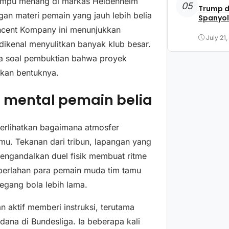
mampu menang di markas Heidenheim
05
Trump d
an materi pemain yang jauh lebih belia
Spanyol
ncent Kompany ini menunjukkan
July 21
dikenal menyulitkan banyak klub besar.
uga soal pembuktian bahwa proyek
ukan bentuknya.
 mental pemain belia
erlihatkan bagaimana atmosfer
u. Tekanan dari tribun, lapangan yang
mengandalkan duel fisik membuat ritme
perlahan para pemain muda tim tamu
egang bola lebih lama.
an aktif memberi instruksi, terutama
ana di Bundesliga. Ia beberapa kali