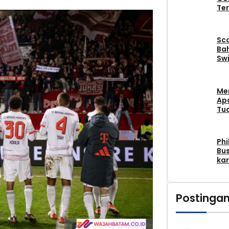
Ter
Sc
Bah
Swi
Me
Apa
Tu
Phi
Bus
kar
Postingan