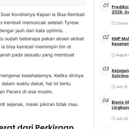
01
Prediksi
2026, G
Soal Kondisinya Kapan Ia Bisa Kembali
s kembali memuncak setelah Tyrese
2 hours
ngar jauh dari kata optimis.
02
itu sudah beberapa pekan absen akibat
KMP Mut
Keselam
 ia bisa kembali memimpin tim di
ngarah pada sesuatu yang membuat
August 
03
Kejagun
mengenai kesehatannya. Ketika dirinya
Sutrimo,
dalam waktu dekat, hal ini tentu
July 31
n Pacers di sisa musim.
04
Bisnis 
ti sejenak, meski pikiran tidak mau
Lingkun
July 25
erat dari Perkiraan