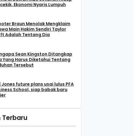
cekik, Ekonomi Nyaris Lumpuh
ooter Braun Menolak Mengklaim
wa Main Hakim Sendiri Taylor
ft Adalah Tentang Dia
ngapa Sean Kingston Ditangkap
 Yang Harus Diketahui Tentang
duhan Tersebut
l Jones future plans usai lulus PFA
iness School, siap babak baru
ier
 Terbaru