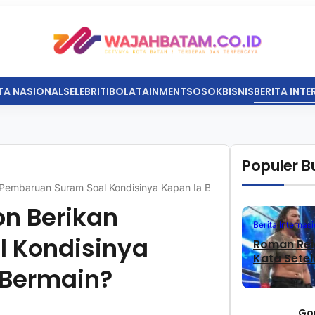
TA NASIONAL
SELEBRITI
BOLATAINMENT
SOSOK
BISNIS
BERITA INT
Populer Bu
 Pembaruan Suram Soal Kondisinya Kapan Ia Bisa Kembali Bermain?
on Berikan
Berita Internasi
 Kondisinya
Roman Rei
Kata Sete
 Bermain?
Go