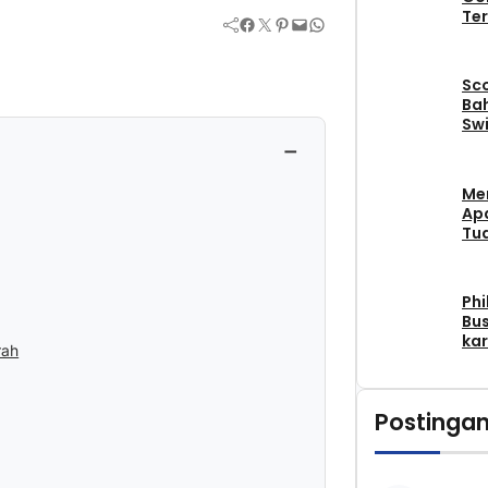
Ter
Facebook
Twitter
Pinterest
Mail
WhatsApp
Sc
Bah
Swi
−
Me
Apa
Tu
Phi
Bus
kar
rah
Postingan