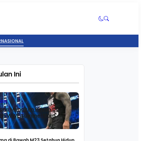
ERNASIONAL
lan Ini
onal
gns Mengirim Pesan Dua
lah WWE SummerSlam
ma di Bawah M23 Setahun Hidup