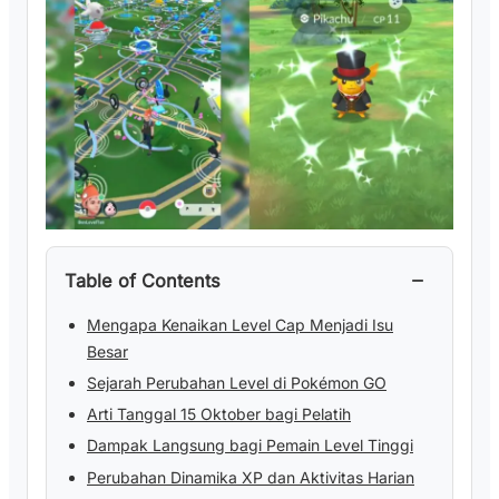
−
Table of Contents
Mengapa Kenaikan Level Cap Menjadi Isu
Besar
Sejarah Perubahan Level di Pokémon GO
Arti Tanggal 15 Oktober bagi Pelatih
Dampak Langsung bagi Pemain Level Tinggi
Perubahan Dinamika XP dan Aktivitas Harian