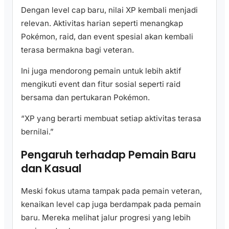
Dengan level cap baru, nilai XP kembali menjadi
relevan. Aktivitas harian seperti menangkap
Pokémon, raid, dan event spesial akan kembali
terasa bermakna bagi veteran.
Ini juga mendorong pemain untuk lebih aktif
mengikuti event dan fitur sosial seperti raid
bersama dan pertukaran Pokémon.
“XP yang berarti membuat setiap aktivitas terasa
bernilai.”
Pengaruh terhadap Pemain Baru
dan Kasual
Meski fokus utama tampak pada pemain veteran,
kenaikan level cap juga berdampak pada pemain
baru. Mereka melihat jalur progresi yang lebih