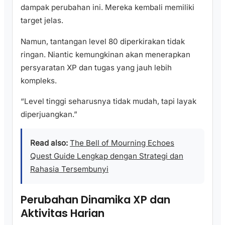
dampak perubahan ini. Mereka kembali memiliki
target jelas.
Namun, tantangan level 80 diperkirakan tidak
ringan. Niantic kemungkinan akan menerapkan
persyaratan XP dan tugas yang jauh lebih
kompleks.
“Level tinggi seharusnya tidak mudah, tapi layak
diperjuangkan.”
Read also:
The Bell of Mourning Echoes
Quest Guide Lengkap dengan Strategi dan
Rahasia Tersembunyi
Perubahan Dinamika XP dan
Aktivitas Harian