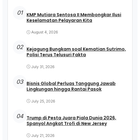
01
KMP Mutiara Sentosa II Membongkar Ilusi
Keselamatan Pelayaran Kita
August 4, 2026
02
Kejagung Bungkam soal Kematian Sutrimo,
Polisi Terus Telusuri Fakta
July 31, 2026
03
Bisnis Global Perluas Tanggung Jawab
Lingkungan hingga Rantai Pasok
July 25, 2026
04
Trump di Pesta Juara Piala Dunia 2026,
Spanyol Angkat Trofi di New Jersey
July 21, 2026