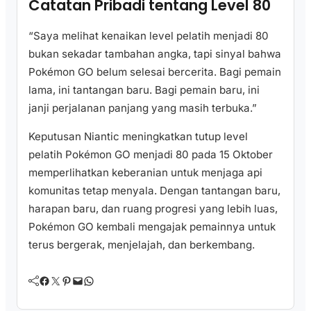
Catatan Pribadi tentang Level 80
“Saya melihat kenaikan level pelatih menjadi 80
bukan sekadar tambahan angka, tapi sinyal bahwa
Pokémon GO belum selesai bercerita. Bagi pemain
lama, ini tantangan baru. Bagi pemain baru, ini
janji perjalanan panjang yang masih terbuka.”
Keputusan Niantic meningkatkan tutup level
pelatih Pokémon GO menjadi 80 pada 15 Oktober
memperlihatkan keberanian untuk menjaga api
komunitas tetap menyala. Dengan tantangan baru,
harapan baru, dan ruang progresi yang lebih luas,
Pokémon GO kembali mengajak pemainnya untuk
terus bergerak, menjelajah, dan berkembang.
Facebook
Twitter
Pinterest
Mail
WhatsApp