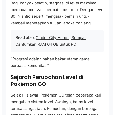
Bagi banyak pelatih, stagnasi di level maksimal
membuat motivasi bermain menurun. Dengan level
80, Niantic seperti mengajak pemain untuk
kembali menetapkan tujuan jangka panjang.
Read also:
Cinder City Heboh, Sempat
Cantumkan RAM 64 GB untuk PC
“Progresi adalah bahan bakar utama game
berbasis komunitas.”
Sejarah Perubahan Level di
Pokémon GO
Sejak rilis awal, Pokémon GO telah beberapa kali
mengubah sistem level. Awalnya, batas level
terasa sangat jauh. Kemudian, dengan berbagai