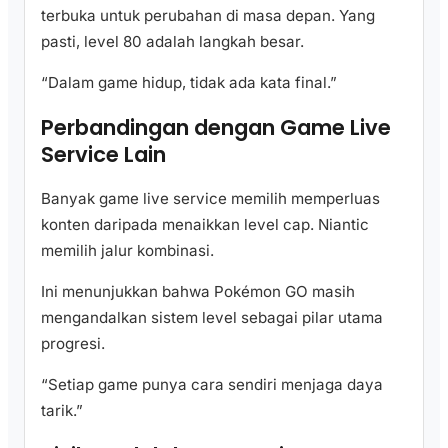
terbuka untuk perubahan di masa depan. Yang
pasti, level 80 adalah langkah besar.
“Dalam game hidup, tidak ada kata final.”
Perbandingan dengan Game Live
Service Lain
Banyak game live service memilih memperluas
konten daripada menaikkan level cap. Niantic
memilih jalur kombinasi.
Ini menunjukkan bahwa Pokémon GO masih
mengandalkan sistem level sebagai pilar utama
progresi.
“Setiap game punya cara sendiri menjaga daya
tarik.”