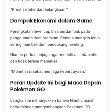
“Prestise lahir dari kelangkaan.”
Dampak Ekonomi dalam Game
Peningkatan level cap bisa berdampak pada
penggunaan item premium. Pemain mungkin lebih
sering membeli item pendukung leveling.
Niantic perlu menjaga agar monetisasi tetap etis
dan tidak terasa memaksa.
“Monetisasi sehat menjaga kepercayaan.”
Peran Update Ini bagi Masa Depan
Pokémon GO
Langkah ini menunjukkan bahwa Niantic masih
berkomitmen mengembangkan Pokémon GO