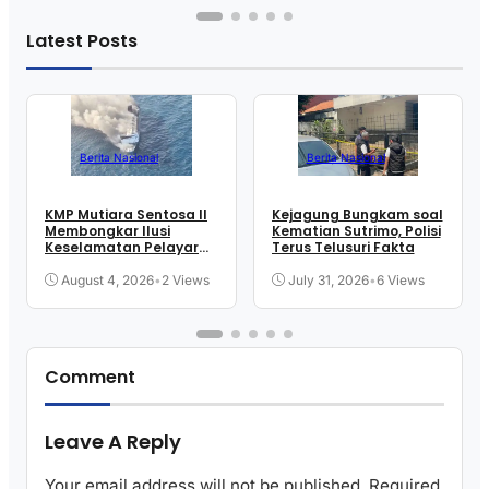
Latest Posts
Berita Nasional
Berita Nasional
KMP Mutiara Sentosa II
Kejagung Bungkam soal
Membongkar Ilusi
Kematian Sutrimo, Polisi
Keselamatan Pelayaran
Terus Telusuri Fakta
Kita
August 4, 2026
•
2 Views
July 31, 2026
•
6 Views
Comment
Leave A Reply
Your email address will not be published.
Required