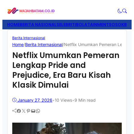
HOME
BERITA NASIONAL
SELEBRITI
BOLATAINMENT
SOSOK
BISN
Berita Internasional
Home
/
Berita Internasional
/
Netflix Umumkan Pemeran Lengkap Pr
Netflix Umumkan Pemeran
Lengkap Pride and
Prejudice, Era Baru Kisah
Klasik Dimulai
January 27, 2026
•
10
Views
•
9 Min read
Facebook
Twitter
Pinterest
Mail
WhatsApp