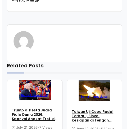
Related Posts
Berita Internasional
Berita Internasional
Trump di Pesta Juara
Taiwan Uji Coba Rudal
Piala Dunia 2026,
Terbaru, Sinyal
Spanyol Angkat Trofi di
Kesiapan di Tengah
New Jersey
Ketegangan Selat
July 21, 2026
•
7 Views
June 12, 2026
•
11 Views