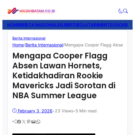
HOME
BERITA NASIONAL
SELEBRITI
BOLATAINMENT
SOSOK
BISN
Berita Internasional
Home
/
Berita Internasional
/
Mengapa Cooper Flagg Absen Lawan
Mengapa Cooper Flagg
Absen Lawan Hornets,
Ketidakhadiran Rookie
Mavericks Jadi Sorotan di
NBA Summer League
February 3, 2026
•
23
Views
•
5 Min read
Facebook
Twitter
Pinterest
Mail
WhatsApp